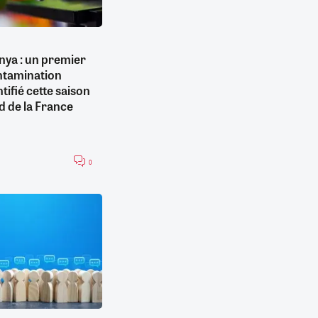
ya : un premier
ntamination
ntifié cette saison
d de la France
0