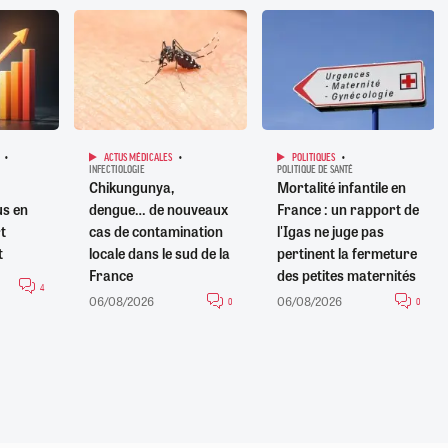
ACTUS MÉDICALES
POLITIQUES
INFECTIOLOGIE
POLITIQUE DE SANTÉ
Chikungunya,
Mortalité infantile en
us en
dengue… de nouveaux
France : un rapport de
t
cas de contamination
l'Igas ne juge pas
t
locale dans le sud de la
pertinent la fermeture
France
des petites maternités
4
06/08/2026
06/08/2026
0
0