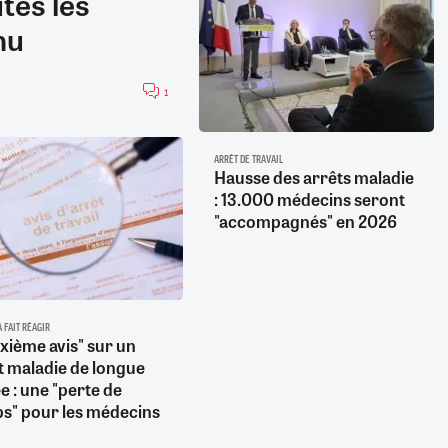
tes les
nu
1
ARRÊT DE TRAVAIL
Hausse des arrêts maladie
: 13.000 médecins seront
"accompagnés" en 2026
A FAIT RÉAGIR
xième avis" sur un
t maladie de longue
e : une "perte de
s" pour les médecins