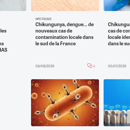
INFECTIOLOGIE
Chikungunya, dengue… de
Chikungun
les
nouveaux cas de
cas de co
contamination locale dans
locale ide
ns
le sud de la France
dans le su
 HAS
06/08/2026
30/07/2026
0