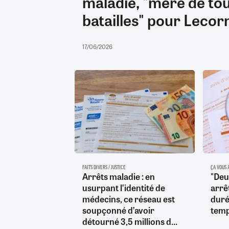
maladie, "mère de tou
batailles" pour Lecor
17/06/2026
FAITS DIVERS / JUSTICE
ÇA VOUS 
Arrêts maladie : en
"Deu
usurpant l’identité de
arrê
médecins, ce réseau est
duré
soupçonné d’avoir
temp
détourné 3,5 millions d...