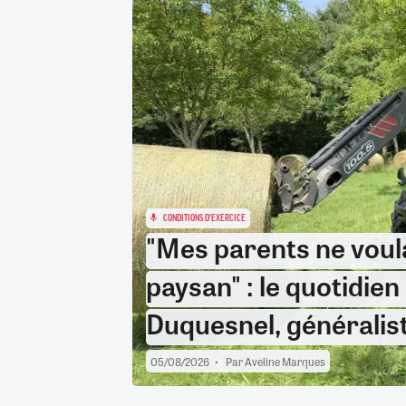
RETRAITE
RÉMUNÉRATION
04/08/2026
0
SANTÉ NUMÉRIQUE
SOCIÉTÉ
VIE CONVENTIONNELLE
TOUT VOIR
CONDITIONS D'EXERCICE
"Mes parents ne voula
paysan" : le quotidi
Duquesnel, généraliste
05/08/2026
Par
Aveline Marques