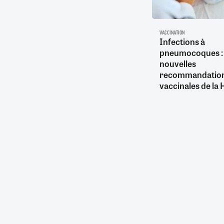
VACCINATION
Infections à
pneumocoques : 
nouvelles
recommandatio
vaccinales de la