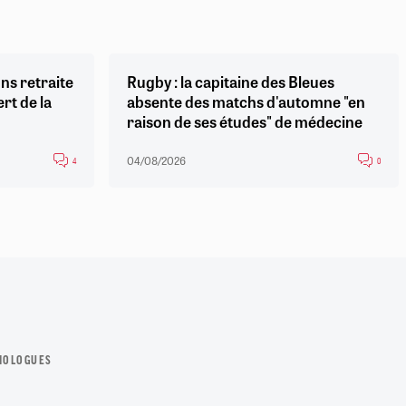
ns retraite
Rugby : la capitaine des Bleues
ert de la
absente des matchs d'automne "en
raison de ses études" de médecine
04/08/2026
4
0
IOLOGUES