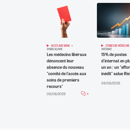
ACCÈS AUX SOINS
ETUDES DE MÉDECINE
SYNDICALISME
INTERNAT
Les médecins libéraux
15% de postes
dénoncent leur
d'internat en pl
absence du nouveau
un an : un "effor
"comité de l'accès aux
inédit" salue Ris
soins de premiers
06/08/2026
recours"
06/08/2026
0