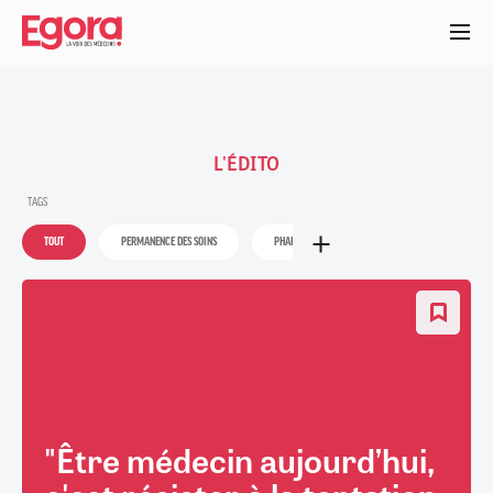
Aller
au
contenu
principal
L'ÉDITO
TAGS
TOUT
PERMANENCE DES SOINS
PHARMACIENS
POLITIQUE DE SANTÉ
"Être médecin aujourd’hui,