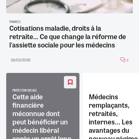
FINANCES
Cotisations maladie, droits à la
retraite… Ce que change la réforme de
l'assiette sociale pour les médecins
29/03/2026
0
PROTECTION SOCIALE
Cette aide
Médecins
financière
remplaçants,
méconnue dont
retraités,
peut bénéficier un
internes... Les
médecin libéral
avantages du
après un arrêt long
nouveau régime