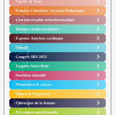
Vaccin’ & Vous
Enquête Calendrier Vaccinal Pédiatrique
Leucodystrophie métachromatique
Risques cardiovasculaires
E-poster Amylose cardiaque ​
Obésité ​
Congrès SRS 2025 ​
Enquête Nutri-Bébé ​
Nutrition infantile
Dénutrition & cancer
Gluten & Diagnostic
Chirurgies de la femme
Prévention nutritionnelle