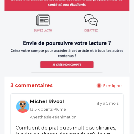
3 commentaires
5 en ligne
Michel Rivoal
il y a 5 mois
13,5 k points
Plume
Anesthésie-réanimation
Confluent de pratiques multidisciplinaires,