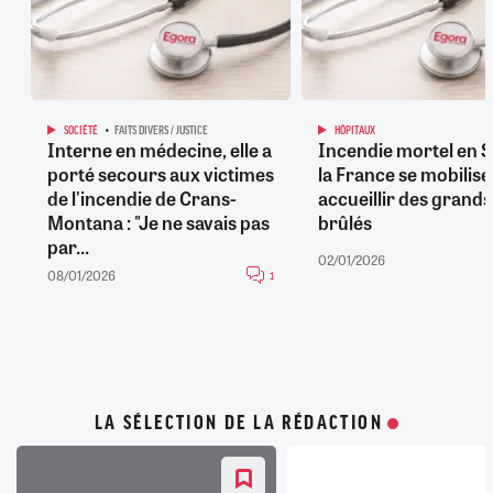
SOCIÉTÉ
FAITS DIVERS / JUSTICE
HÔPITAUX
Interne en médecine, elle a
Incendie mortel en Su
porté secours aux victimes
la France se mobilis
de l'incendie de Crans-
accueillir des grands
Montana : "Je ne savais pas
brûlés
par...
02/01/2026
08/01/2026
1
LA SÉLECTION DE LA RÉDACTION