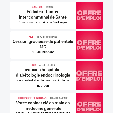
DUNKERQUE
59 NORD
Pédiatre - Centre
intercommunal de Santé
Communauté urbaine de Dunkerque
NICE
06 ALPES-MARITIMES
Cession gracieuse de patientèle
MG
KOUJI Christiane
BLOIS
41 LOIR-ET-CHER
praticien hospitalier
diabétologie endocrinologie
service de diabetologie endocrinologie
nutrition
VILLEFRANCHE-DE-LAURAGAIS
31 HAUTE-GARONNE
Votre cabinet clé en main en
médecine générale