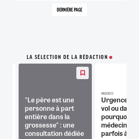
COURANTE
SUIVANTE
DERNIÈRE PAGE
7
LA SÉLECTION DE LA RÉDACTION
URGENCES
es
"Le père est une
Urgences en
personne à part
vol ou dans le
entière dans la
pourquoi de
grossesse" : une
médecins hé
consultation dédiée
parfois à r