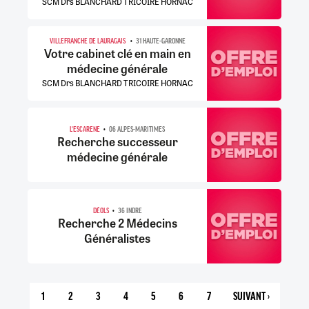
SCM Drs BLANCHARD TRICOIRE HORNAC
VILLEFRANCHE DE LAURAGAIS
31 HAUTE-GARONNE
Votre cabinet clé en main en
médecine générale
SCM Drs BLANCHARD TRICOIRE HORNAC
L'ESCARENE
06 ALPES-MARITIMES
Recherche successeur
médecine générale
DÉOLS
36 INDRE
Recherche 2 Médecins
Généralistes
1
2
3
4
5
6
7
SUIVANT ›
PAGE
PAGE
PAGE
PAGE
PAGE
PAGE
PAGE
PAGE