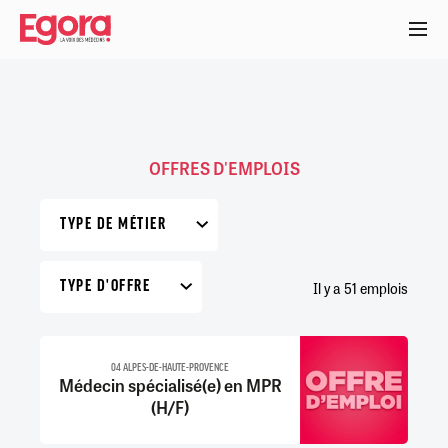
Aller
au
contenu
principal
OFFRES D'EMPLOIS
TYPE DE MÉTIER
TYPE D'OFFRE
Il y a 51 emplois
04 ALPES-DE-HAUTE-PROVENCE
Médecin spécialisé(e) en MPR
(H/F)