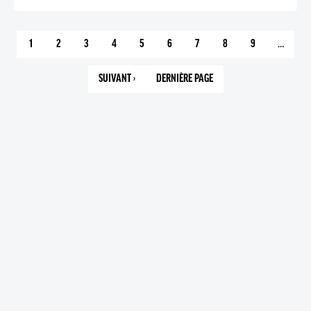
1
2
3
4
5
6
7
8
9
…
PAGE
PAGE
PAGE
PAGE
PAGE
PAGE
PAGE
PAGE
PAGE
COURANTE
SUIVANT ›
DERNIÈRE PAGE
PAGE
303
SUIVANTE