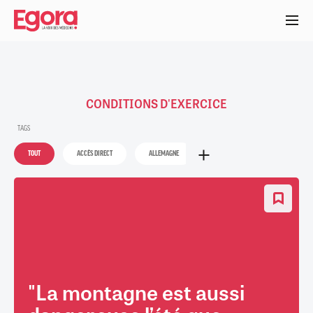
Aller
au
contenu
principal
CONDITIONS D'EXERCICE
TAGS
TOUT
ACCÈS DIRECT
ALLEMAGNE
ANESTHÉSIE-RÉANIMATION
"La montagne est aussi