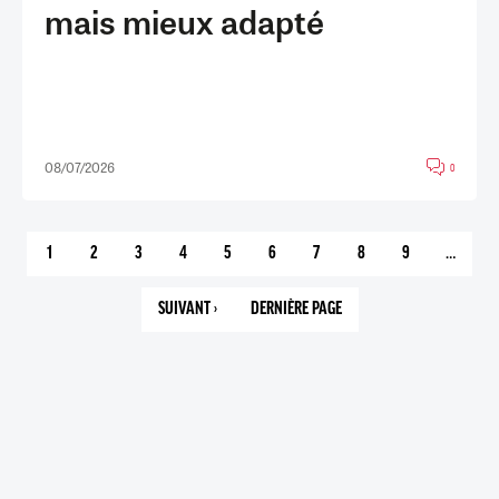
mais mieux adapté
08/07/2026
0
1
2
3
4
5
6
7
8
9
…
PAGE
PAGE
PAGE
PAGE
PAGE
PAGE
PAGE
PAGE
PAGE
COURANTE
SUIVANT ›
DERNIÈRE PAGE
PAGE
113
SUIVANTE