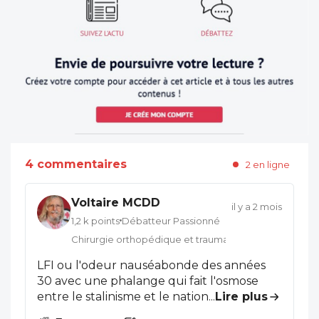
4 commentaires
2 en ligne
Voltaire MCDD
il y a 2 mois
1,2 k points
Débatteur Passionné
Chirurgie orthopédique et traumatologie
LFI ou l'odeur nauséabonde des années
30 avec une phalange qui fait l'osmose
entre le stalinisme et le national islamisme ,
...
Lire plus
entre l'antisémitisme et le suprématisme