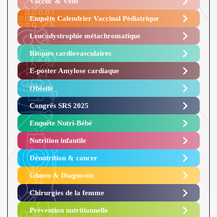
Vaccin’ & Vous
Enquête Calendrier Vaccinal Pédiatrique
Leucodystrophie métachromatique
Risques cardiovasculaires
E-poster Amylose cardiaque ​
Obésité ​
Congrès SRS 2025 ​
Enquête Nutri-Bébé ​
Nutrition infantile
Dénutrition & cancer
Gluten & Diagnostic
Chirurgies de la femme
Prévention nutritionnelle