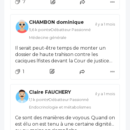
7
communautaire, entre le foulard oua
bourqua et la tenue noire des black
blocks (similaire aux chemises brunes ). La
CHAMBON dominique
tolérance de nos démocraties et l'idéologie
il y a 1 mois
des juges ne seront pas du côté de la
5,6 k points
Débatteur Passionné
victime, aujourd'hui ce confrère et .........
Médecine générale
demain tous ceux qui s'opposeront à ces
Il serait peut-être temps de monter un
individus qui glorifient le Hamas, le
dossier de haute trahison contre les
Hezbollah et les mollahs dont il sont les
caciques lfistes devant la Cour de justice
proxys.
de la République (même s’ils ne relèvent
1
pas d’elle, ce serait salutaire de faire une
exception car ils sont, par essence,
insurrectionnels).
Claire FAUCHERY
il y a 1 mois
1,1 k points
Débatteur Passionné
Endocrinologie et métabolismes
Ce sont des manières de voyous. Quand on
est élu on est tenu à une certaine dignité...