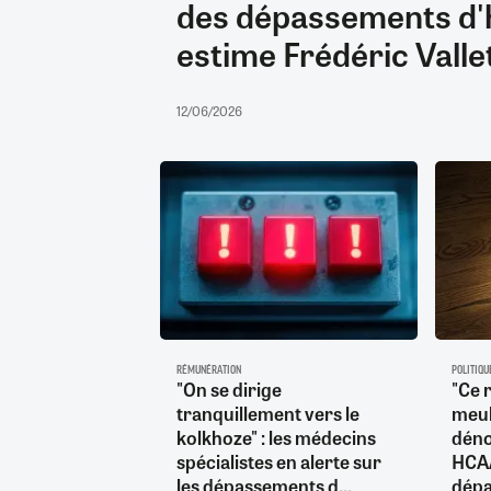
des dépassements d'
estime Frédéric Vall
12/06/2026
RÉMUNÉRATION
POLITIQU
"On se dirige
"Ce 
tranquillement vers le
meub
kolkhoze" : les médecins
déno
spécialistes en alerte sur
HCAA
les dépassements d...
dép