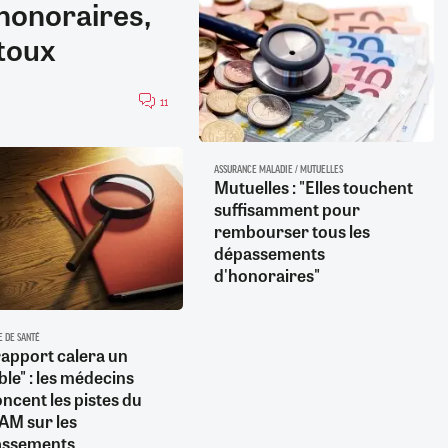
honoraires,
etoux
11
ASSURANCE MALADIE / MUTUELLES
Mutuelles : "Elles touchent
suffisamment pour
rembourser tous les
dépassements
d'honoraires"
E DE SANTÉ
rapport calera un
le" : les médecins
ncent les pistes du
M sur les
assements