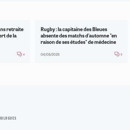
ns retraite
Rugby : la capitaine des Bleues
ert de la
absente des matchs d'automne "en
raison de ses études" de médecine
04/08/2026
4
0
IOLOGUES