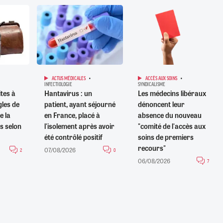
ACTUS MÉDICALES
ACCÈS AUX SOINS
INFECTIOLOGIE
SYNDICALISME
ites à
Hantavirus : un
Les médecins libéraux
gles de
patient, ayant séjourné
dénoncent leur
e la
en France, placé à
absence du nouveau
s selon
l'isolement après avoir
"comité de l'accès aux
été contrôlé positif
soins de premiers
recours"
07/08/2026
2
0
06/08/2026
7