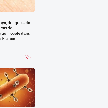
nya, dengue… de
 cas de
tion locale dans
la France
0