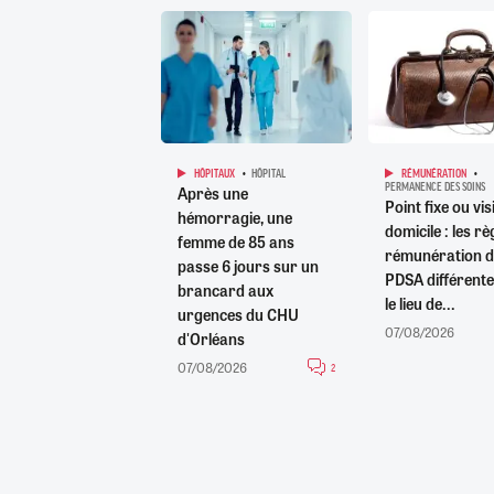
HÔPITAUX
HÔPITAL
RÉMUNÉRATION
PERMANENCE DES SOINS
Après une
Point fixe ou vis
hémorragie, une
domicile : les rè
femme de 85 ans
rémunération d
passe 6 jours sur un
PDSA différente
brancard aux
le lieu de...
urgences du CHU
07/08/2026
d'Orléans
07/08/2026
2