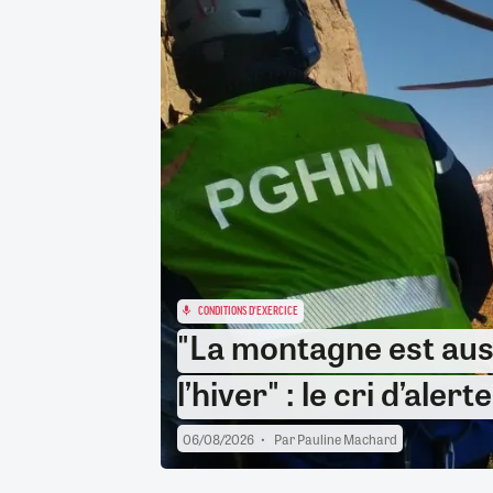
RETRAITE
RÉMUNÉRATION
04/08/2026
0
SANTÉ NUMÉRIQUE
SOCIÉTÉ
VIE CONVENTIONNELLE
TOUT VOIR
CONDITIONS D'EXERCICE
"La montagne est aus
l’hiver" : le cri d’ale
06/08/2026
Par
Pauline Machard