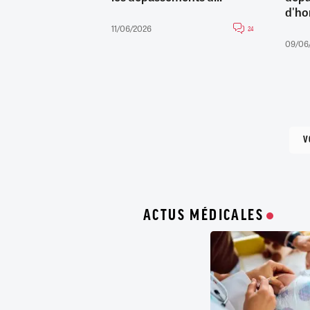
d'ho
11/06/2026
24
09/06
V
ACTUS MÉDICALES