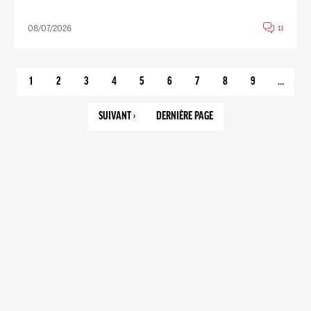
08/07/2026
13
1
2
3
4
5
6
7
8
9
…
PAGE
PAGE
PAGE
PAGE
PAGE
PAGE
PAGE
PAGE
PAGE
COURANTE
SUIVANT ›
DERNIÈRE PAGE
PAGE
142
SUIVANTE