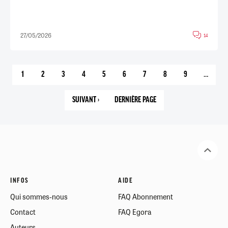
27/05/2026
14
1
2
3
4
5
6
7
8
9
…
PAGE
PAGE
PAGE
PAGE
PAGE
PAGE
PAGE
PAGE
PAGE
COURANTE
SUIVANT ›
DERNIÈRE PAGE
PAGE
42
SUIVANTE
INFOS
AIDE
Qui sommes-nous
FAQ Abonnement
Contact
FAQ Egora
Auteurs