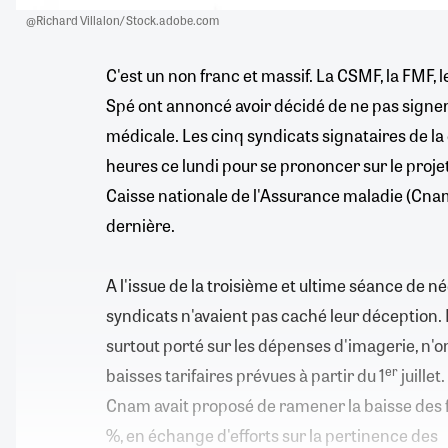
@Richard Villalon/ Stock.adobe.com
C'est un non franc et massif. La CSMF, la FMF,
Spé ont annoncé avoir décidé de ne pas signer 
médicale. Les cinq syndicats signataires de la
heures ce lundi pour se prononcer sur le projet
Caisse nationale de l'Assurance maladie (Cna
dernière.
A l'issue de la troisième et ultime séance de négo
syndicats n'avaient pas caché leur déception. 
surtout porté sur les dépenses d'imagerie, n'o
er
baisses tarifaires prévues à partir du 1
juillet
Cnam avait proposé de ramener la baisse des f
%, en échange d'efforts sur la pertinence des