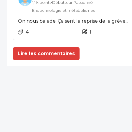
1,1 k points
Débatteur Passionné
Endocrinologie et métabolismes
On nous balade. Ça sent la reprise de la grève...
4
1
Lire les commentaires