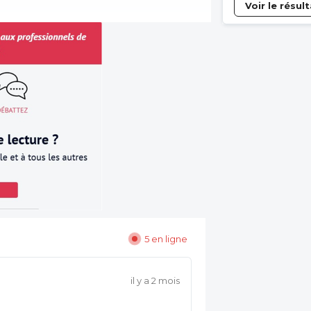
Voir le résul
5 en ligne
il y a 2 mois