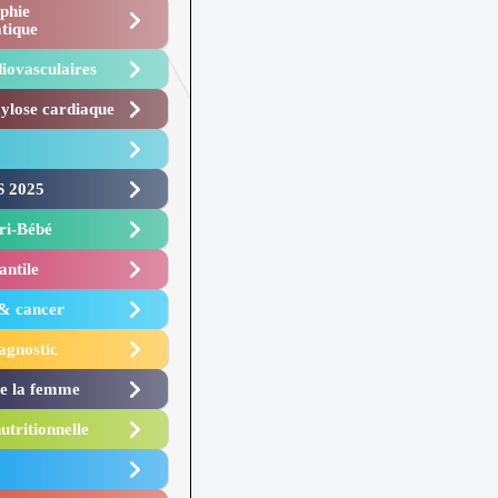
phie
tique
iovasculaires
lose cardiaque ​
 2025 ​
i-Bébé ​
antile
 & cancer
agnostic
de la femme
utritionnelle