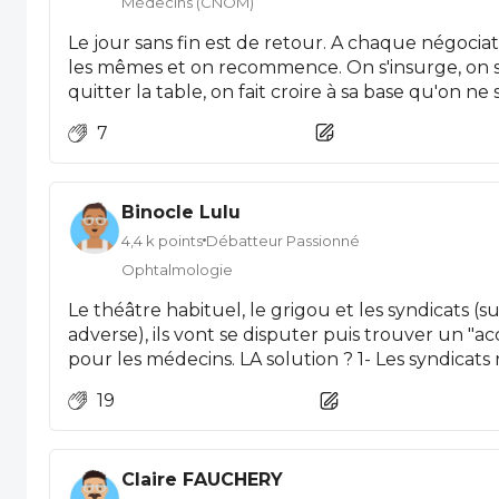
Médecins (CNOM)
Le jour sans fin est de retour. A chaque négocia
les mêmes et on recommence. On s'insurge, on se
quitter la table, on fait croire à sa base qu'on ne signera pas...Et puis, à la fin, en
général pendant les vacances, on vient lécher l
7
signe ! Syndrome de Stockholm endémique chez
libéraux ! Tant que leurs strapontins sont rému
changera pas !
Binocle Lulu
4,4 k points
Débatteur Passionné
Ophtalmologie
Le théâtre habituel, le grigou et les syndicats (s
adverse), ils vont se disputer puis trouver un "a
pour les médecins. LA solution ? 1- Les syndicats refusent toute convention et
appellent à un déconventionnement généralisé et immédiat
19
négociations recommencent à zéro, secteur 2 
actes et des prescriptions de médecins non con
Claire FAUCHERY