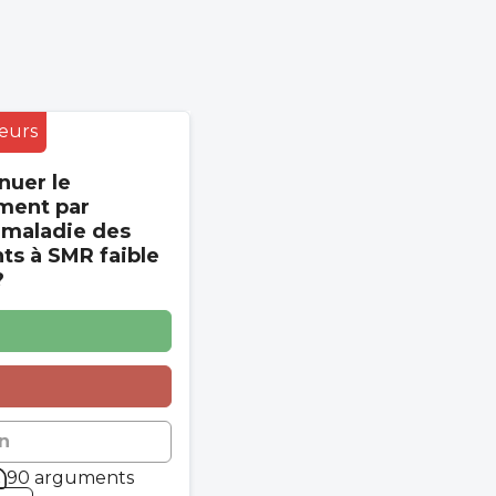
eurs
nuer le
ment par
 maladie des
s à SMR faible
?
n
90 arguments