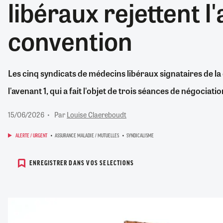
libéraux rejettent l'
RETRAITE
RÉMUNÉRATION
04/08/2026
0
convention
SANTÉ NUMÉRIQUE
SOCIÉTÉ
VIE CONVENTIONNELLE
Les cinq syndicats de médecins libéraux signataires de la
TOUT VOIR
l'avenant 1, qui a fait l'objet de trois séances de négociati
15/06/2026
Par
Louise Claereboudt
ALERTE / URGENT
ASSURANCE MALADIE / MUTUELLES
SYNDICALISME
ENREGISTRER DANS VOS SELECTIONS