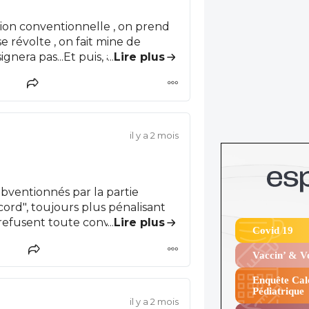
tion conventionnelle , on prend
 révolte , on fait mine de
...
Lire plus
a main de son boureau et on
 les syndicats de médecins
nérés par la CNAM, cela ne
il y a 2 mois
ubventionnés par la partie
ccord", toujours plus pénalisant
...
Lire plus
Covid 19
. 2- Ensuite les
pour tous, remboursement des
Vaccin’ & 
ventionnés.
Enquête Cal
Pédiatrique
il y a 2 mois