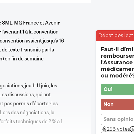
 le SML, MG France et Avenir
l'avenant 1 à la convention
Débat des lect
 convention avaient jusqu'à 16
 de texte transmis par la
Faut-il dimi
rembourse
m) en fin de semaine
l'Assurance
médicament
ou modéré
ciations, jeudi 11 juin, les
Oui
Les discussions, qui ont
nt pas permis d'écarter les
Non
. Lors des négociations, la
Sans opinio
orfaits techniques de 2 % à 1
258 votes