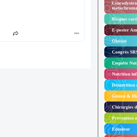
Leucodystro
métachroma
Risques card
E-poster Amy
Obésité ​
Congrès SRS
Enquête Nutr
Nutrition inf
Dénutrition
Gluten & Di
Chirurgies 
Prévention n
Edouleur​