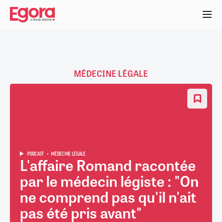
Aller
au
contenu
principal
MÉDECINE LÉGALE
PODCAST
MÉDECINE LÉGALE
L'affaire Romand racontée
par le médecin légiste : "On
ne comprend pas qu'il n'ait
pas été pris avant"