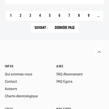
1
2
3
4
5
6
7
8
9
…
PAGE
PAGE
PAGE
PAGE
PAGE
PAGE
PAGE
PAGE
PAGE
COURANTE
SUIVANT ›
DERNIÈRE PAGE
PAGE
92
SUIVANTE
INFOS
AIDE
Qui sommes-nous
FAQ Abonnement
Contact
FAQ Egora
Auteurs
Charte déontologique