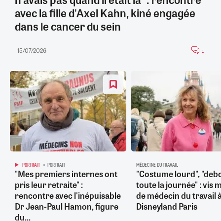
avec la fille d'Axel Kahn, kiné engagée
dans le cancer du sein
15/07/2026
1
PORTRAIT
PORTRAIT
MÉDECINE DU TRAVAIL
"Mes premiers internes ont
"Costume lourd", "deb
pris leur retraite" :
toute la journée" : vis 
rencontre avec l'inépuisable
de médecin du travail 
Dr Jean-Paul Hamon, figure
Disneyland Paris
du...