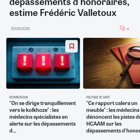
dépassements d'honoraires,
estime Frédéric Valletoux
12/06/2026
11
RÉMUNÉRATION
POLITIQUE DE SANTÉ
"On se dirige tranquillement
"Ce rapport calera un
vers le kolkhoze" : les
meuble" : les médecins
médecins spécialistes en
dénoncent les pistes d
alerte sur les dépassements
HCAAM sur les
d...
dépassements d'honor