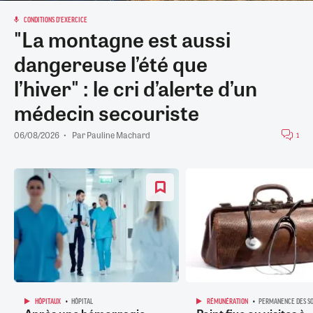
CONDITIONS D'EXERCICE
"La montagne est aussi
dangereuse l’été que
l’hiver" : le cri d’alerte d’un
médecin secouriste
06/08/2026
Par
Pauline Machard
1
HÔPITAUX
HÔPITAL
RÉMUNÉRATION
PERMANENCE DES SO