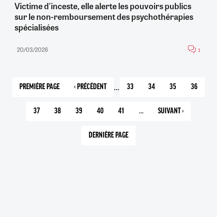
Victime d'inceste, elle alerte les pouvoirs publics
sur le non-remboursement des psychothérapies
spécialisées
20/03/2026
1
…
PREMIÈRE PAGE
‹ PRÉCÉDENT
33
34
35
36
1
PAGE
PAGE
PAGE
PAGE
PAGE
PRÉCÉDENTE
37
38
39
40
41
…
SUIVANT ›
PAGE
PAGE
PAGE
PAGE
PAGE
PAGE
COURANTE
SUIVANTE
DERNIÈRE PAGE
1089