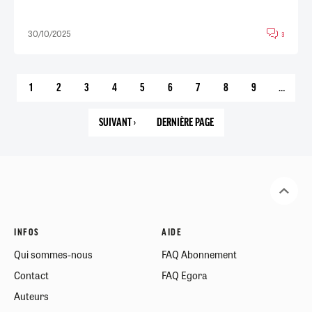
30/10/2025
3
1
2
3
4
5
6
7
8
9
…
PAGE
PAGE
PAGE
PAGE
PAGE
PAGE
PAGE
PAGE
PAGE
COURANTE
SUIVANT ›
DERNIÈRE PAGE
PAGE
15
SUIVANTE
INFOS
AIDE
Qui sommes-nous
FAQ Abonnement
Contact
FAQ Egora
Auteurs