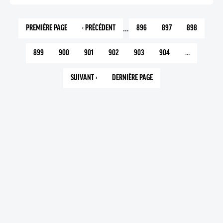
…
PREMIÈRE PAGE
‹ PRÉCÉDENT
896
897
898
1
PAGE
PAGE
PAGE
PAGE
PRÉCÉDENTE
899
900
901
902
903
904
…
PAGE
PAGE
PAGE
PAGE
PAGE
PAGE
COURANTE
SUIVANT ›
DERNIÈRE PAGE
PAGE
1089
SUIVANTE