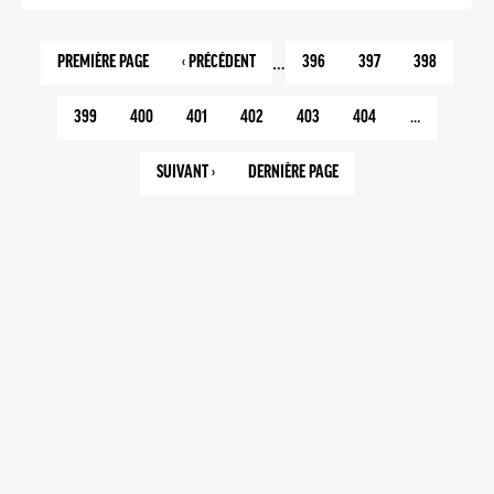
…
PREMIÈRE PAGE
‹ PRÉCÉDENT
396
397
398
1
PAGE
PAGE
PAGE
PAGE
PRÉCÉDENTE
399
400
401
402
403
404
…
PAGE
PAGE
PAGE
PAGE
PAGE
PAGE
COURANTE
SUIVANT ›
DERNIÈRE PAGE
PAGE
1089
SUIVANTE