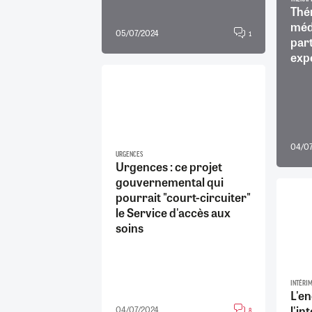
Thér
méd
05/07/2024
1
par
exp
04/07
URGENCES
Urgences : ce projet
gouvernemental qui
pourrait "court-circuiter"
le Service d'accès aux
soins
INTÉRI
L'e
l'in
04/07/2024
8