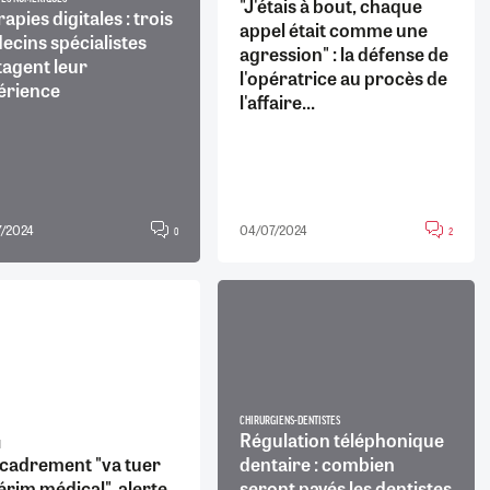
"J'étais à bout, chaque
apies digitales : trois
appel était comme une
ecins spécialistes
agression" : la défense de
tagent leur
l'opératrice au procès de
érience
l'affaire...
/2024
04/07/2024
0
2
CHIRURGIENS-DENTISTES
Régulation téléphonique
M
ncadrement "va tuer
dentaire : combien
térim médical", alerte
seront payés les dentistes