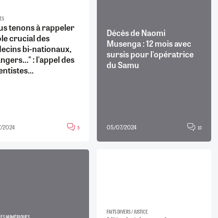
ES
us tenons à rappeler
Décès de Naomi
ôle crucial des
Musenga : 12 mois avec
ecins bi-nationaux,
sursis pour l'opératrice
ngers…" : l'appel des
du Samu
ntistes...
/2024
05/07/2024
5
10
FAITS DIVERS / JUSTICE
IES NUMÉRIQUES