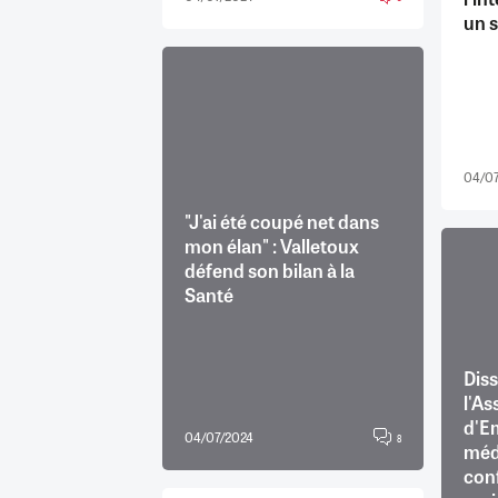
un 
04/07
"J'ai été coupé net dans
mon élan" : Valletoux
défend son bilan à la
Santé
Diss
l'As
d'E
04/07/2024
8
méde
con