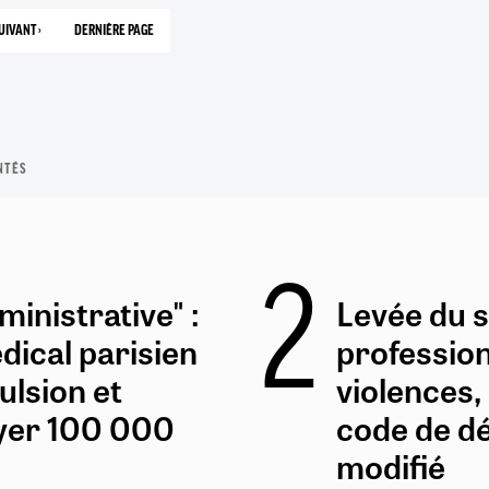
COURANTE
UIVANT ›
DERNIÈRE PAGE
PAGE
1089
SUIVANTE
NTÉS
inistrative" :
Levée du 
dical parisien
profession
lsion et
violences
yer 100 000
code de d
modifié