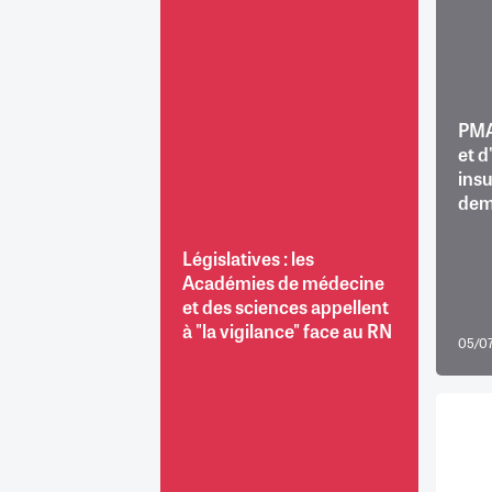
RETRAITE
RÉMUNÉRATION
04/08/2026
0
SANTÉ NUMÉRIQUE
SOCIÉTÉ
PMA
VIE CONVENTIONNELLE
et d
TOUT VOIR
insu
dem
Législatives : les
Académies de médecine
et des sciences appellent
à "la vigilance" face au RN
05/07