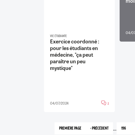
moi
04/07
VIE ÉTUDIANTE
Exercice coordonné :
pour les étudiants en
médecine, "ça peut
paraître un peu
mystique"
04/07/2024
2
…
PREMIÈRE PAGE
‹ PRÉCÉDENT
196
1
PAGE
PAGE