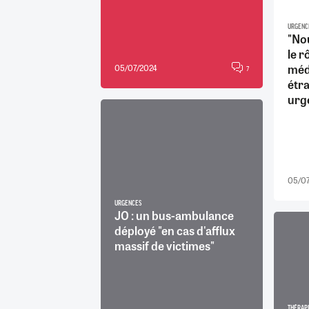
URGENC
"No
le r
méd
05/07/2024
7
étra
urge
05/07
URGENCES
JO : un bus-ambulance
déployé "en cas d'afflux
massif de victimes"
THÉRAP