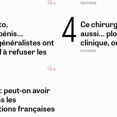
29/07/2026
11
to,
Ce chirurg
énis...
aussi… plo
généralistes ont
clinique, 
 à refuser les
31/07/2026
42
: peut-on avoir
s les
ons françaises