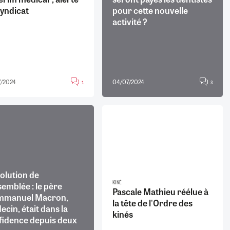
syndicat
pour cette nouvelle
activité ?
/2024
04/07/2024
1
3
olution de
semblée : le père
KINÉ
Pascale Mathieu réélue à
mmanuel Macron,
la tête de l'Ordre des
cin, était dans la
kinés
fidence depuis deux