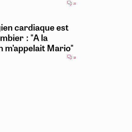
25
ien cardiaque est
mbier : "A la
on m’appelait Mario"
16