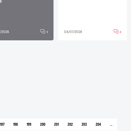
s
/2024
04/07/2024
9
0
197
198
199
200
201
202
203
204
…
PAGE
PAGE
PAGE
PAGE
PAGE
PAGE
PAGE
PAGE