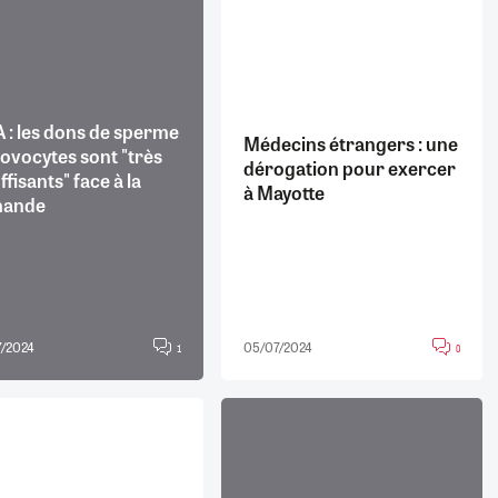
26/07/2026
19/07/2026
0
0
24/07/2026
07/08/2026
07/08/2026
06/08/2026
30/06/2026
07/08/2026
06/08/2026
04/08/2026
0
1
0
8
0
0
0
0
 : les dons de sperme
Médecins étrangers : une
'ovocytes sont "très
dérogation pour exercer
ffisants" face à la
à Mayotte
ande
/2024
05/07/2024
1
0