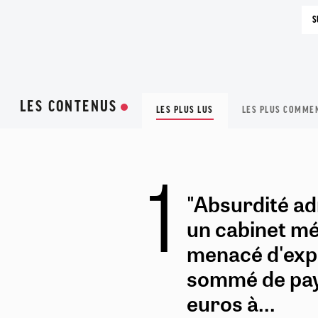
PRÉCÉDENTE
S
LES CONTENUS
LES PLUS LUS
LES PLUS COMME
"Absurdité adm
un cabinet mé
menacé d'expu
sommé de pa
euros à...