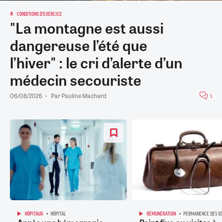
CONDITIONS D'EXERCICE
"La montagne est aussi
dangereuse l’été que
l’hiver" : le cri d’alerte d’un
médecin secouriste
06/08/2026
Par
Pauline Machard
1
HÔPITAUX
HÔPITAL
RÉMUNÉRATION
PERMANENCE DES SO