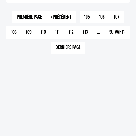
…
PREMIÈRE PAGE
‹ PRÉCÉDENT
105
106
107
1
PAGE
PAGE
PAGE
PAGE
PRÉCÉDENTE
108
109
110
111
112
113
…
SUIVANT ›
PAGE
PAGE
PAGE
PAGE
PAGE
PAGE
PAGE
COURANTE
SUIVANTE
DERNIÈRE PAGE
1089