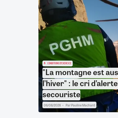
RETRAITE
RÉMUNÉRATION
04/08/2026
0
SANTÉ NUMÉRIQUE
SOCIÉTÉ
VIE CONVENTIONNELLE
TOUT VOIR
CONDITIONS D'EXERCICE
"La montagne est aus
l’hiver" : le cri d’ale
secouriste
06/08/2026
Par
Pauline Machard