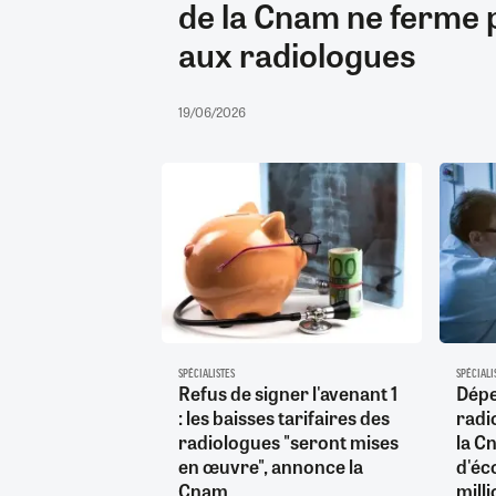
de la Cnam ne ferme p
aux radiologues
19/06/2026
SPÉCIALISTES
SPÉCIALI
Refus de signer l'avenant 1
Dépe
: les baisses tarifaires des
radi
radiologues "seront mises
la C
en œuvre", annonce la
d'éc
Cnam
mill