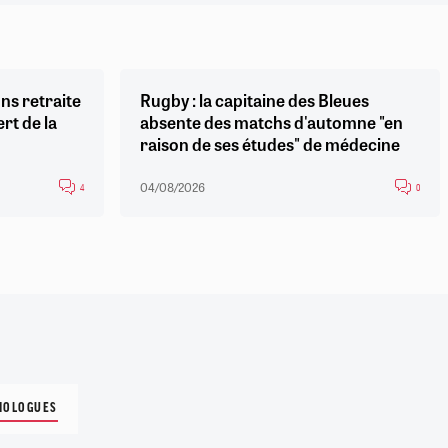
ns retraite
Rugby : la capitaine des Bleues
ert de la
absente des matchs d'automne "en
raison de ses études" de médecine
04/08/2026
4
0
IOLOGUES