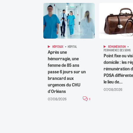
HÔPITAUX
HÔPITAL
RÉMUNÉRATION
PERMANENCE DES SOINS
Après une
Point fixe ou vis
hémorragie, une
domicile : les rè
femme de 85 ans
rémunération d
passe 6 jours sur un
PDSA différente
brancard aux
le lieu de...
urgences du CHU
07/08/2026
d'Orléans
07/08/2026
1