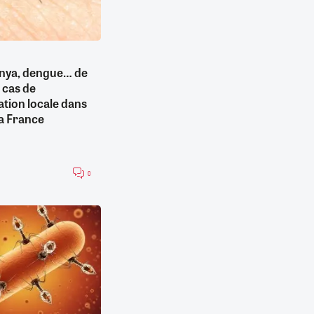
nya, dengue… de
 cas de
tion locale dans
la France
0