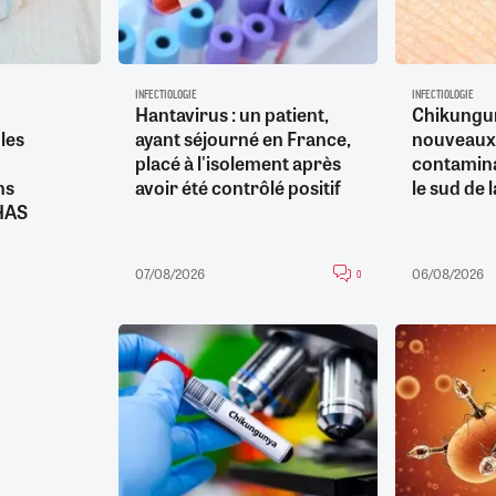
INFECTIOLOGIE
INFECTIOLOGIE
Hantavirus : un patient,
Chikungu
les
ayant séjourné en France,
nouveaux
placé à l'isolement après
contamina
ns
avoir été contrôlé positif
le sud de 
 HAS
07/08/2026
06/08/2026
0