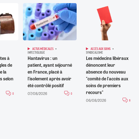
ACTUS MÉDICALES
ACCÈS AUX SOINS
INFECTIOLOGIE
SYNDICALISME
ites à
Hantavirus : un
Les médecins libéraux
gles de
patient, ayant séjourné
dénoncent leur
e la
en France, placé à
absence du nouveau
s selon
l'isolement après avoir
"comité de l'accès aux
été contrôlé positif
soins de premiers
recours"
07/08/2026
0
0
06/08/2026
6