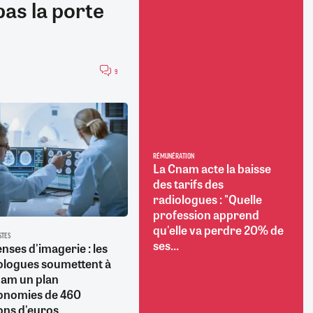
as la porte
9
RÉMUNÉRATION
La Cnam acte la baisse
des tarifs des
radiologues : "Quelle
profession apprend
qu'elle va perdre 20% de
STES
ses...
nses d'imagerie : les
ologues soumettent à
nam un plan
onomies de 460
ions d'euros