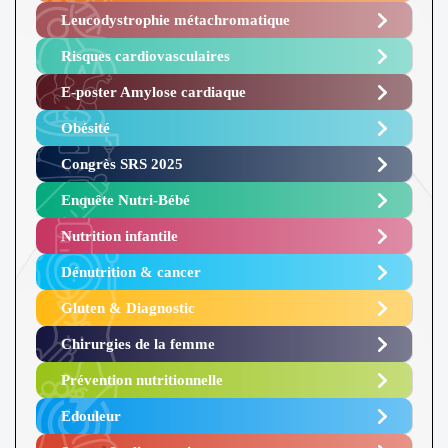
Leucodystrophie métachromatique
Risques cardiovasculaires
E-poster Amylose cardiaque ​
Obésité ​
Congrès SRS 2025 ​
Enquête Nutri-Bébé ​
Nutrition infantile
Dénutrition & cancer
Gluten & Diagnostic
Chirurgies de la femme
Prévention nutritionnelle
Edouleur​