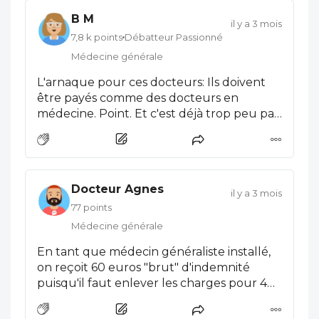
médical ! Ces sommes sont profondément
B M
ridicules par rapport à la valeur ajoutée
il y a 3 mois
des actes exécutés par des professionnels
7,8 k points
Débatteur Passionné
quand même de niveau bac+ 9 ou Bac + 10
Médecine générale
. Pour un plombier, un électricien, un
L'arnaque pour ces docteurs: Ils doivent
peintre, c'est entre 50 et 60 euros de
être payés comme des docteurs en
l'heure hors taxes et aux heures de
médecine. Point. Et c'est déjà trop peu par
bureau seulement. Ainsi l'Etat prolonge
rapport à des actes de professions à
les études afin d'augmenter la couverture
moindre responsabilités et parfois sans
médicale, mais ne développe pas le
étude. Ca suffit cet Etat exploiteur!
budget nécessaire à ses ambitions.
Lamentable !
Docteur Agnes
il y a 3 mois
77 points
Médecine générale
En tant que médecin généraliste installé,
on reçoit 60 euros "brut" d'indemnité
puisqu'il faut enlever les charges pour 4h
de garde que ce soit 20h minuit ou
dimanche et jours fériés.