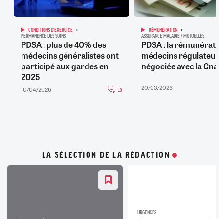
CONDITIONS D'EXERCICE
RÉMUNÉRATION
PERMANENCE DES SOINS
ASSURANCE MALADIE / MUTUELLES
PDSA : plus de 40% des
PDSA : la rémunérati
médecins généralistes ont
médecins régulateur
participé aux gardes en
négociée avec la Cn
2025
20/03/2026
10/04/2026
10
LA SÉLECTION DE LA RÉDACTION
URGENCES