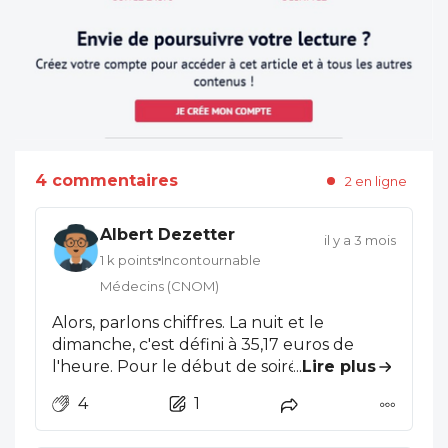
4 commentaires
2 en ligne
Albert Dezetter
il y a 3 mois
1 k points
Incontournable
Médecins (CNOM)
Alors, parlons chiffres. La nuit et le
dimanche, c'est défini à 35,17 euros de
l'heure. Pour le début de soirée et le
...
Lire plus
samedi après-midi c'est 26,40 euros de
4
1
l'heure. Et 50 seulement pour la
régulation. Quelle dévalorisation de l'acte