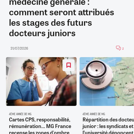
médecine générale :
comment seront attribués
les stages des futurs
docteurs juniors
31/07/2026
2
4ÈME ANNÉE DE MG
4ÈME ANNÉE DE MG
Cartes CPS, responsabilité,
Répartition des docte
rémunération… MG France
junior : les syndicats et
recense les zones d'ombre
l’université dénoncent