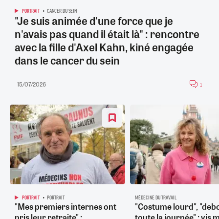
PORTRAIT
CANCER DU SEIN
"Je suis animée d'une force que je
n'avais pas quand il était là" : rencontre
avec la fille d'Axel Kahn, kiné engagée
dans le cancer du sein
15/07/2026
1
PORTRAIT
PORTRAIT
MÉDECINE DU TRAVAIL
"Mes premiers internes ont
"Costume lourd", "deb
pris leur retraite" :
toute la journée" : vis 