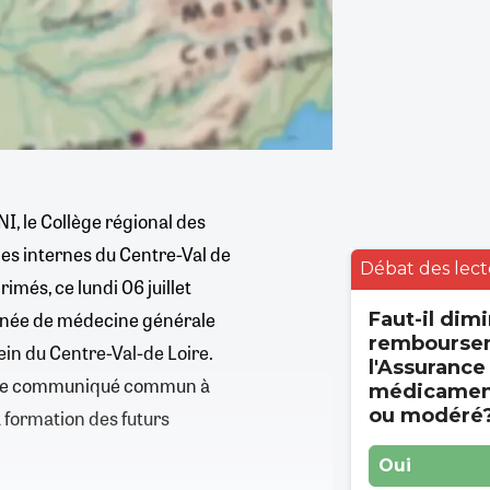
I, le Collège régional des
des internes du Centre-Val de
Débat des lect
imés, ce lundi 06 juillet
année de médecine générale
Faut-il dimi
rembourse
ein du Centre-Val-de Loire.
l'Assurance
lon le communiqué commun à
médicament
ou modéré
a formation des futurs
Oui