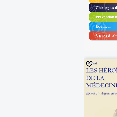
Chirurgies 
Prévention n
Edouleur​
Sucres & ali