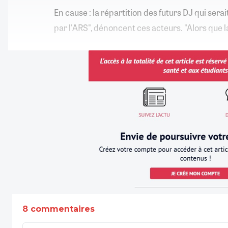
En cause : la répartition des futurs DJ qui ser
par l'ARS", dénoncent ces acteurs. "Alors que
8 commentaires