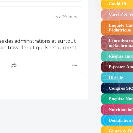
Covid 19
Vaccin’ & 
il y a 29 jours
Enquête Cal
Pédiatrique
s des administrations et surtout
Leucodystro
métachroma
urnent
Risques card
E-poster Amy
Obésité ​
Congrès SRS
Enquête Nutr
Nutrition inf
Dénutrition
Gluten & Di