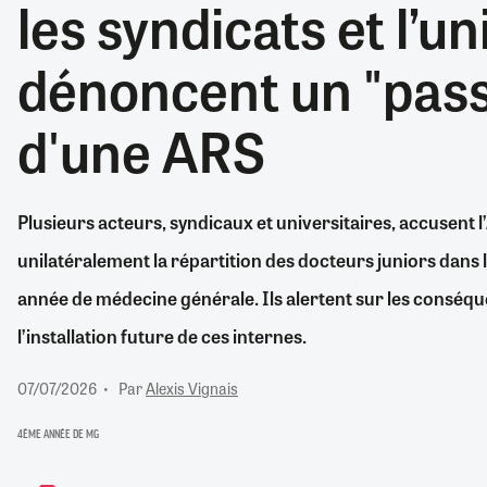
les syndicats et l’un
RETRAITE
RÉMUNÉRATION
04/08/2026
0
dénoncent un "pass
SANTÉ NUMÉRIQUE
SOCIÉTÉ
d'une ARS
VIE CONVENTIONNELLE
TOUT VOIR
Plusieurs acteurs, syndicaux et universitaires, accusent 
unilatéralement la répartition des docteurs juniors dans 
année de médecine générale. Ils alertent sur les conséque
l’installation future de ces internes.
07/07/2026
Par
Alexis Vignais
4ÈME ANNÉE DE MG