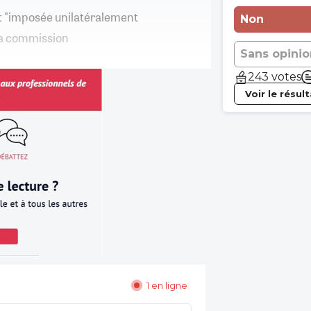
ait "imposée unilatéralement
Non
 la commission
Sans opinio
243 votes
Voir le résul
1 en ligne