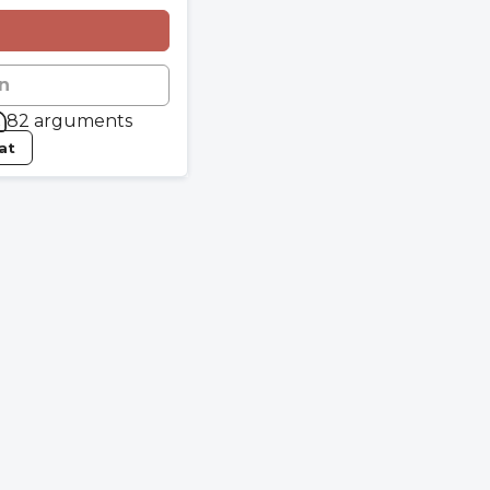
n
82 arguments
tat