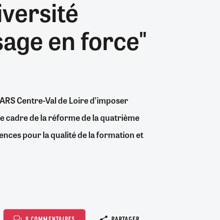
iversité
nombre...
06/08/2026
26/07/2026
31/07/2026
19/07/2026
0
0
1
0
24/07/2026
06/08/2026
30/06/2026
04/08/2026
0
7
0
0
age en force"
06/08/2026
06/08/2026
3
1
l’ARS Centre-Val de Loire d’imposer
le cadre de la réforme de la quatrième
nces pour la qualité de la formation et
Copier le l
8 COMMENTAIRES
PARTAGER