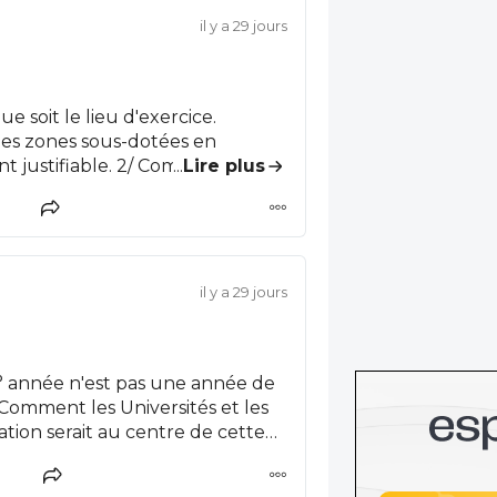
il y a 29 jours
e soit le lieu d'exercice.
 les zones sous-dotées en
2/ Comme je l'ai lu
...
Lire plus
ps, les DJ sont avant tout des
ant le manque de praticiens et
au nombre de postes
rtant pour les contribuables
il y a 29 jours
ur pratique . iIs verront sans
s les oies que dans le 8 éme
4° année n'est pas une année de
illaises attendent les DJ avec
 Comment les Universités et les
 plus chaleureux que les
ation serait au centre de cette
 année ET je n'ai pas postulé