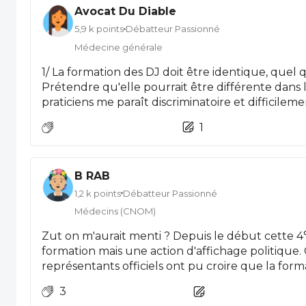
Avocat Du Diable
5,9 k points
Débatteur Passionné
Médecine générale
1/ La formation des DJ doit être identique, quel qu
Prétendre qu'elle pourrait être différente dans
praticiens me paraît discriminatoire et difficilement justifiable. 
dans ce débat, et comme je le dis depuis longtem
1
"petites mains" au service des politiques publiques. À mes yeux, l'État cherche
avant tout à réduire les dépenses tout en gomm
sans s'attaquer à la lourdeur administrative et 
B RAB
bureaucratiques, qui représentent un coût impo
sans retour efficace sur investissement . 3/ puisque 4 éme année il ya , le DJ
1,2 k points
Débatteur Passionné
doivent en tirer un maximum de bénéfices pour le
Médecins (CNOM)
doute une pathologie plus diversifiée à trifouilli
Zut on m'aurait menti ? Depuis le début cette 
arrondissement de Paris . Les trifouilliais , triffou
formation mais une action d'affichage politique.
impatience et sauront leur accorder un accueil
représentants officiels ont pu croire que la form
locataires du Faubourg St Honoré .
mesure...MSU j'ai toujours milité contre cette 4°
3
pour accueillir des DJ.