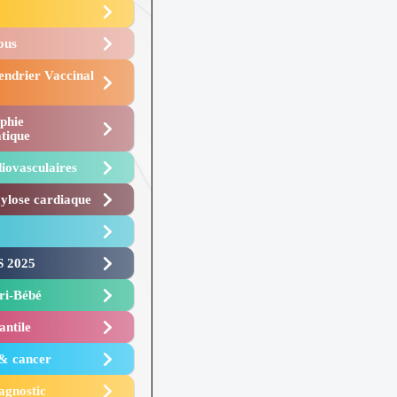
Vous
endrier Vaccinal
phie
tique
iovasculaires
lose cardiaque ​
 2025 ​
i-Bébé ​
antile
 & cancer
agnostic