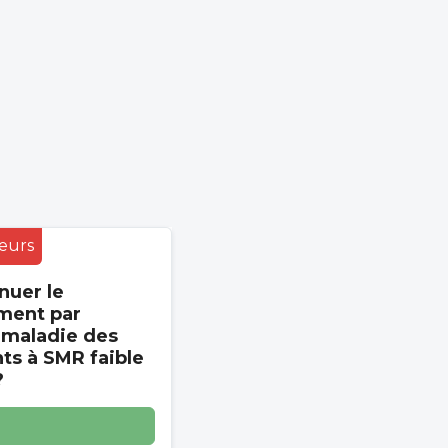
eurs
nuer le
ment par
 maladie des
s à SMR faible
?