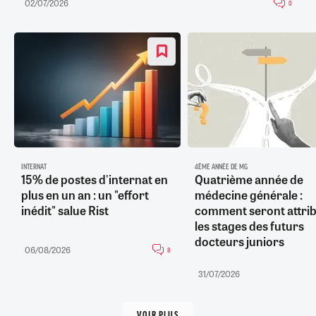
02/07/2026
0
INTERNAT
4ÈME ANNÉE DE MG
15% de postes d'internat en
Quatrième année de
plus en un an : un "effort
médecine générale :
inédit" salue Rist
comment seront attri
les stages des futurs
docteurs juniors
06/08/2026
8
31/07/2026
VOIR PLUS