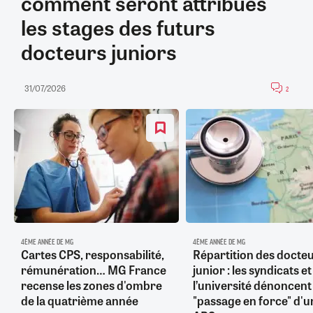
comment seront attribués
les stages des futurs
docteurs juniors
31/07/2026
2
4ÈME ANNÉE DE MG
4ÈME ANNÉE DE MG
Cartes CPS, responsabilité,
Répartition des docte
rémunération… MG France
junior : les syndicats et
recense les zones d'ombre
l’université dénoncent
de la quatrième année
"passage en force" d'u