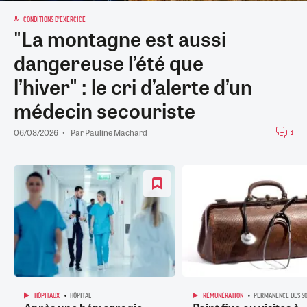
CONDITIONS D'EXERCICE
"La montagne est aussi
dangereuse l’été que
l’hiver" : le cri d’alerte d’un
médecin secouriste
06/08/2026
Par
Pauline Machard
1
HÔPITAUX
HÔPITAL
RÉMUNÉRATION
PERMANENCE DES SO