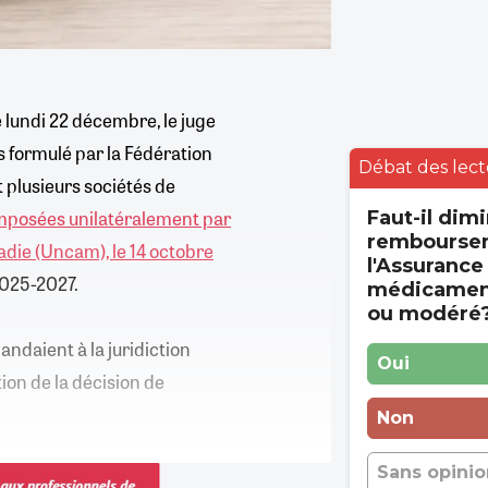
e lundi 22 décembre, le juge
rs formulé par la Fédération
Débat des lect
 plusieurs sociétés de
 imposées unilatéralement par
Faut-il dimi
rembourse
adie (Uncam), le 14 octobre
l'Assurance
2025-2027.
médicament
ou modéré
andaient à la juridiction
Oui
on de la décision de
Non
Sans opinio