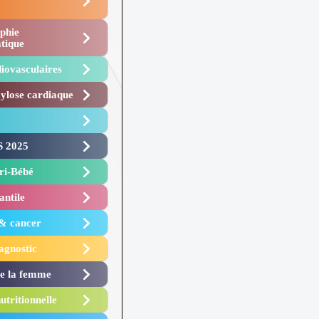
phie
tique
iovasculaires
lose cardiaque ​
 2025 ​
i-Bébé ​
antile
 & cancer
agnostic
de la femme
utritionnelle