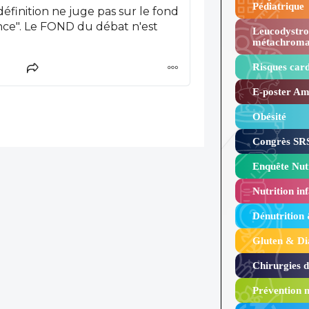
Pédiatrique
 définition ne juge pas sur le fond
nce". Le FOND du débat n'est
Leucodystro
métachroma
Risques card
E-poster Amy
Obésité ​
Congrès SRS
Enquête Nutr
Nutrition inf
Dénutrition
Gluten & Di
Chirurgies 
Prévention n