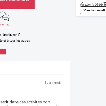
254 votes
Voir le résul
il y a 7 mois
stir dans ces activités non