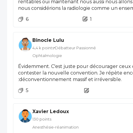
rentables oui maintenant nous aussi nous allons parler 
nous considérions la radiologie comme un ensemb
rentables ou ds des lieux eloignes pour un service global Aujour
6
1
c’est fini, fini les machines cheres , fini les geste
ainsi que le conventionnel ds les petits cabinets
Binocle Lulu
4,4 k points
Débatteur Passionné
Ophtalmologie
Évidemment. C'est juste pour décourager ceux qui auraient des idées de
contester la nouvelle convention. Je répète encore et toujours, :Seule solution
:déconventionnement massif et irréversible.
5
Xavier Ledoux
130 points
Anesthésie-réanimation