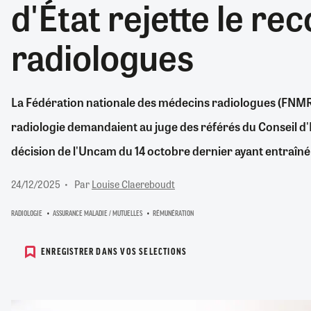
d'État rejette le re
RETRAITE
RÉMUNÉRATION
04/08/2026
0
radiologues
SANTÉ NUMÉRIQUE
SOCIÉTÉ
VIE CONVENTIONNELLE
La Fédération nationale des médecins radiologues (FNMR)
TOUT VOIR
radiologie demandaient au juge des référés du Conseil d'
décision de l'Uncam du 14 octobre dernier ayant entraîné 
24/12/2025
Par
Louise Claereboudt
RADIOLOGIE
ASSURANCE MALADIE / MUTUELLES
RÉMUNÉRATION
ENREGISTRER DANS VOS SELECTIONS