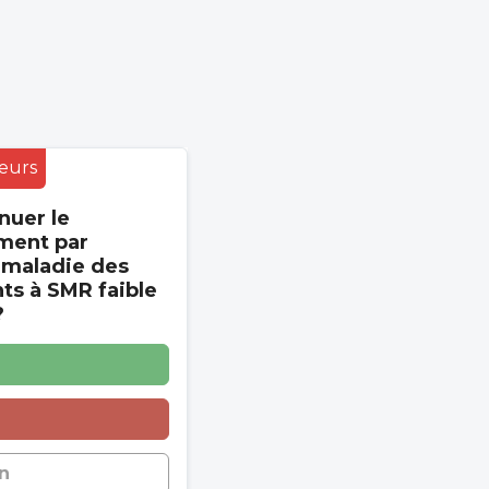
eurs
nuer le
ment par
 maladie des
s à SMR faible
?
n