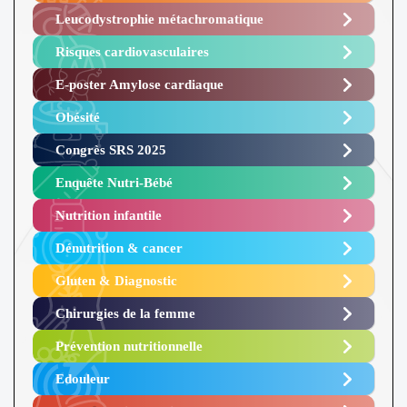
Leucodystrophie métachromatique
Risques cardiovasculaires
E-poster Amylose cardiaque ​
Obésité ​
Congrès SRS 2025 ​
Enquête Nutri-Bébé ​
Nutrition infantile
Dénutrition & cancer
Gluten & Diagnostic
Chirurgies de la femme
Prévention nutritionnelle
Edouleur​