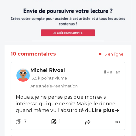
10 commentaires
3 en ligne
Michel Rivoal
il y a 1 an
13,5 k points
Plume
Anesthésie-réanimation
Mouais, je ne pense pas que mon avis
intéresse qui que ce soit! Mais je le donne
quand même vu l'absurdité de la situation
...
Lire plus
et l'absence d'anticipation. Un vrai
7
1
cauchemar quand j'y réfléchis encore. Il
faudrait ou il aurait fallu? J'ai entamé ma