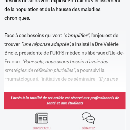
besoins de soins vont exploser du fait du vieillissement
de la population et de la hausse des maladies
chroniques.
Face à ces besoins qui vont
"s'amplifier",
l'enjeu est de
trouver
"une réponse adaptée",
a insisté la Dre Valérie
Briole, présidente de l'URPS médecins libéraux d'Ile-de-
France.
"Pour cela, nous avons besoin d'avoir des
stratégies de réflexion plurielles"
, a poursuivi la
rhumatologue à l'initiative de ce séminaire.
"Il y a une