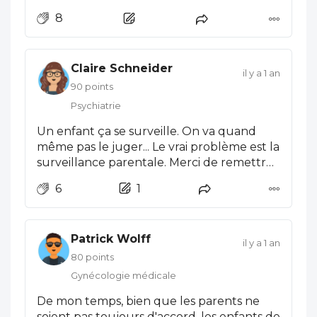
toute autorité , leur interdiction dans le
8
service de néonatalogie est une évidence.
Et, comme le disait mon confrère, autrefois
c'était interdit. Quel drame pour cette
Claire Schneider
famille..
il y a 1 an
90 points
Psychiatrie
Un enfant ça se surveille. On va quand
même pas le juger... Le vrai problème est la
surveillance parentale. Merci de remettre
les choses en place.
6
1
Patrick Wolff
il y a 1 an
80 points
Gynécologie médicale
De mon temps, bien que les parents ne
soient pas toujours d'accord, les enfants de