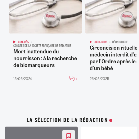
CONGRÈS
JUDICIAIRE
DÉONTOLOGIE
Circoncision rituelle 
CONGRÈS DE LA SOCIÉTÉ FRANÇAISE DE PÉDIATRIE
Mort inattendue du
médecin interdit d'e
nourrisson : à la recherche
par l'Ordre après le 
de biomarqueurs
d'un bébé
13/06/2024
26/05/2025
0
LA SÉLECTION DE LA RÉDACTION