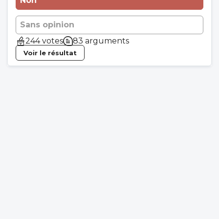
Non
Sans opinion
244 votes
83 arguments
Voir le résultat