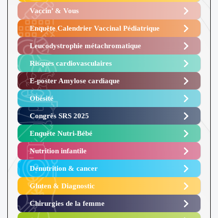
Vaccin’ & Vous
Enquête Calendrier Vaccinal Pédiatrique
Leucodystrophie métachromatique
Risques cardiovasculaires
E-poster Amylose cardiaque ​
Obésité ​
Congrès SRS 2025 ​
Enquête Nutri-Bébé ​
Nutrition infantile
Dénutrition & cancer
Gluten & Diagnostic
Chirurgies de la femme