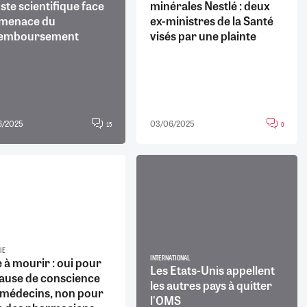
ste scientifique face
minérales Nestlé : deux
a menace du
ex-ministres de la Santé
emboursement
visés par une plainte
6/2025
03/06/2025
15
0
IE
 à mourir : oui pour
INTERNATIONAL
Les Etats-Unis appellent
lause de conscience
les autres pays à quitter
 médecins, non pour
l'OMS