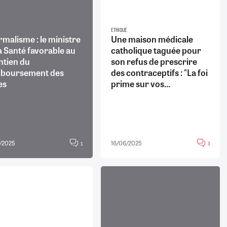
ETHIQUE
malisme : le ministre
Une maison médicale
a Santé favorable au
catholique taguée pour
ntien du
son refus de prescrire
boursement des
des contraceptifs : "La foi
es
prime sur vos...
/2025
16/06/2025
1
3