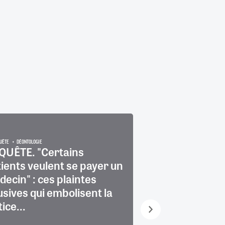
UÊTE
DÉONTOLOGIE
QUÊTE. "Certains
"Un médecin n'
ients veulent se payer un
retard : l'heure
ecin" : ces plaintes
convocation n'
sives qui embolisent la
l'heure de débu
tice...
consultation"