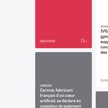
DÉONTO
IVG 
gyn
supp
08/07/2025
1
con
des
25/0
CARDIOLOGIE
Carmat, fabricant
français d'un cœur
artificiel, se déclare en
cessation de paiement