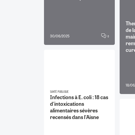
Ther
de l
mai
30/06/2025
0
rem
cur
18/06
SANTÉ PUBLIQUE
Infections à E. coli : 18 cas
d'intoxications
alimentaires sévères
recensés dans l'Aisne