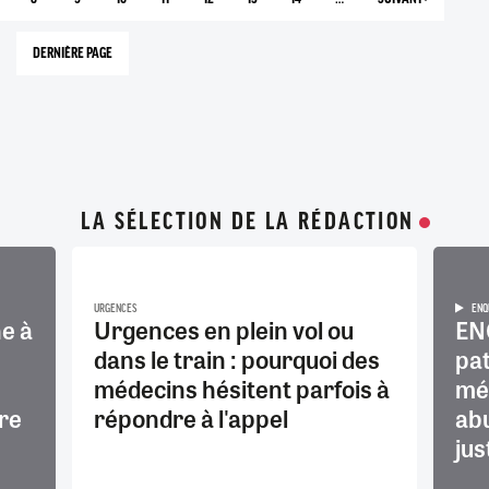
AGE
PAGE
PAGE
PAGE
PAGE
PAGE
PAGE
PAGE
PAGE
COURANTE
SUIVANTE
DERNIÈRE PAGE
142
LA SÉLECTION DE LA RÉDACTION
URGENCES
ENQ
e à
Urgences en plein vol ou
EN
dans le train : pourquoi des
pat
médecins hésitent parfois à
méd
re
répondre à l'appel
abu
jus