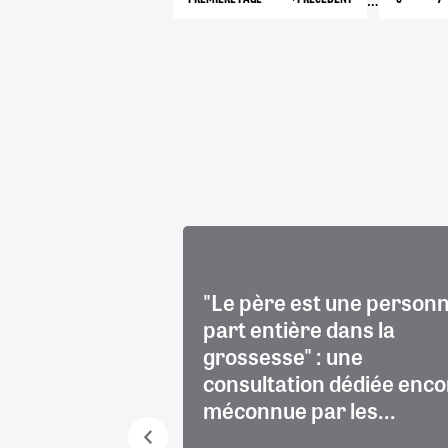
1
PAGE
PAGE
P
PRÉCÉDENTE
 : les défis de
"Le père est une personn
ction cutanée
part entière dans la
grossesse" : une
consultation dédiée enco
méconnue par les...