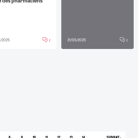
le des pharmaciens
5/2025
21/05/2025
2
2
8
9
10
11
12
13
14
…
SUIVANT ›