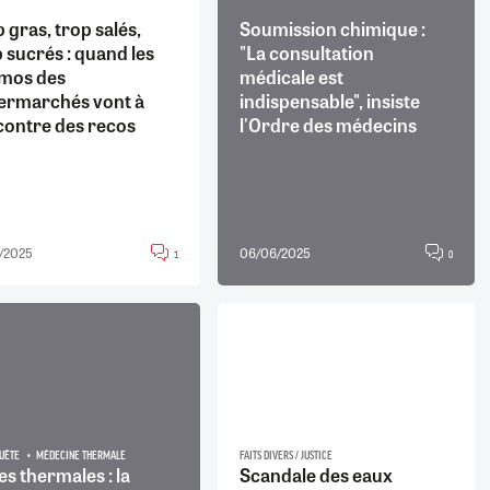
 gras, trop salés,
Soumission chimique :
 sucrés : quand les
"La consultation
mos des
médicale est
ermarchés vont à
indispensable", insiste
contre des recos
l'Ordre des médecins
/2025
06/06/2025
1
0
UÊTE
MÉDECINE THERMALE
FAITS DIVERS / JUSTICE
s thermales : la
Scandale des eaux