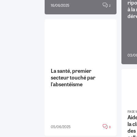
ripo
16/06/2025
2
à l
dér
03/0
La santé, premier
secteur touché par
l'absentéisme
FIN DE V
Aide
la c
05/06/2025
0
des