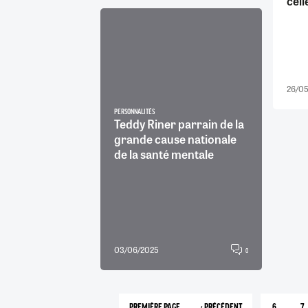
cel
26/0
PERSONNALITÉS
Teddy Riner parrain de la
grande cause nationale
de la santé mentale
03/06/2025
0
…
PREMIÈRE PAGE
‹ PRÉCÉDENT
6
7