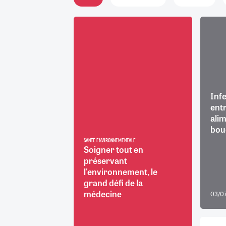
RETRAITE
RÉMUNÉRATION
04/08/2026
0
SANTÉ NUMÉRIQUE
SOCIÉTÉ
VIE CONVENTIONNELLE
TOUT VOIR
Infe
entr
alim
bou
SANTÉ ENVIRONNEMENTALE
Soigner tout en
préservant
l'environnement, le
grand défi de la
médecine
03/0