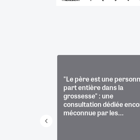
PAGE
PAGE
PAGE
PAGE
PAGE
PRÉCÉDENTE
COURAN
 : les défis de
"Le père est une personn
ction cutanée
part entière dans la
grossesse" : une
consultation dédiée enco
méconnue par les...