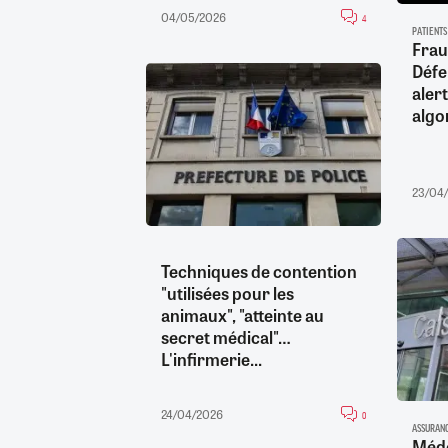
04/05/2026
4
PATIENTS
Fraud
Défe
aler
algo
23/04
Techniques de contention
"utilisées pour les
animaux", "atteinte au
secret médical"…
L'infirmerie...
24/04/2026
0
ASSURANC
Méde