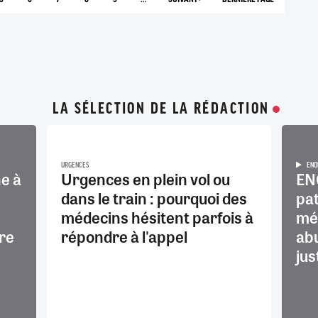
PAGE
PAGE
PAGE
PAGE
PAGE
PAGE
142
TE
SUIVANTE
LA SÉLECTION DE LA RÉDACTION
URGENCES
ENQ
e à
Urgences en plein vol ou
EN
dans le train : pourquoi des
pat
médecins hésitent parfois à
méd
re
répondre à l'appel
abu
jus