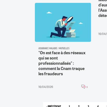
d'eu
l'As
déte
16/04
ASSURANCE MALADIE / MUTUELLES
"On est face à des réseaux
qui se sont
professionnalisés" :
comment la Cnam traque
les fraudeurs
16/04/2026
3
‹ PRÉCÉDENT
1
2
3
4