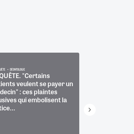
UÊTE
DÉONTOLOGIE
QUÊTE. "Certains
"Un médecin n'
ients veulent se payer un
retard : l'heure
ecin" : ces plaintes
convocation n'
sives qui embolisent la
l'heure de débu
tice...
consultation"