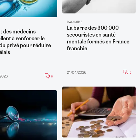
PSYCHIATRIE
La barre des 300 000
: des médecins
secouristes en santé
llent à renforcer le
mentale formés en France
 du privé pour réduire
franchie
élais
24/04/2026
0
/2026
0