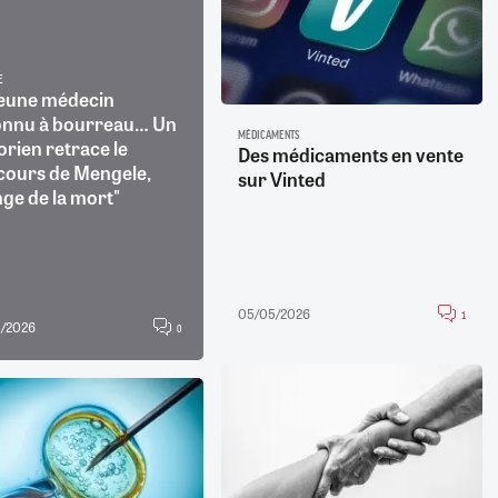
E
jeune médecin
onnu à bourreau… Un
MÉDICAMENTS
orien retrace le
Des médicaments en vente
cours de Mengele,
sur Vinted
nge de la mort"
05/05/2026
1
5/2026
0