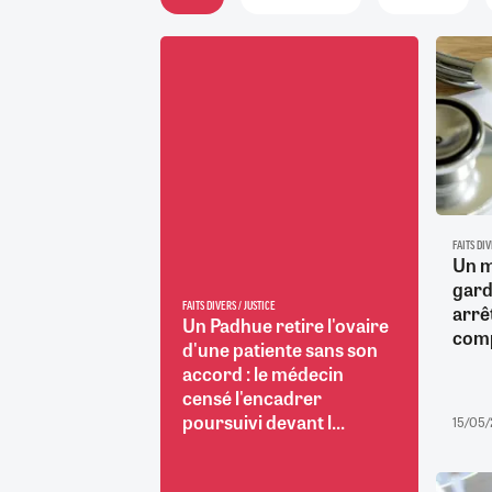
RETRAITE
RÉMUNÉRATION
04/08/2026
0
SANTÉ NUMÉRIQUE
SOCIÉTÉ
VIE CONVENTIONNELLE
TOUT VOIR
FAITS DIV
Un m
gard
arrê
FAITS DIVERS / JUSTICE
Un Padhue retire l'ovaire
comp
d'une patiente sans son
accord : le médecin
censé l'encadrer
poursuivi devant l...
15/05