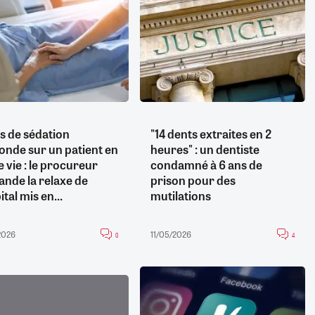
s de sédation
"14 dents extraites en 2
onde sur un patient en
heures" : un dentiste
e vie : le procureur
condamné à 6 ans de
nde la relaxe de
prison pour des
ital mis en...
mutilations
2026
11/05/2026
0
4