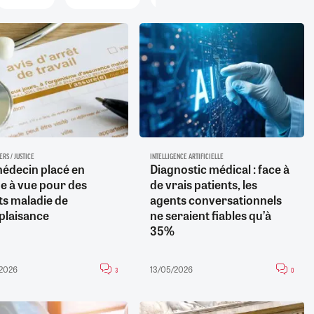
généraliste et...
31/07/2026
26/07/2026
30/07/2026
19/07/2026
1
0
0
0
24/07/2026
05/08/2026
30/06/2026
04/08/2026
0
4
0
0
05/08/2026
05/08/2026
0
0
ERS / JUSTICE
INTELLIGENCE ARTIFICIELLE
édecin placé en
Diagnostic médical : face à
e à vue pour des
de vrais patients, les
ts maladie de
agents conversationnels
laisance
ne seraient fiables qu’à
35%
/2026
13/05/2026
3
0