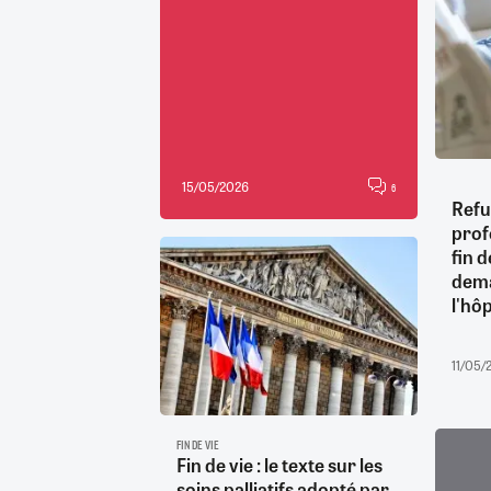
15/05/2026
6
Refu
prof
fin d
dema
l'hôp
11/05/
FIN DE VIE
Fin de vie : le texte sur les
soins palliatifs adopté par