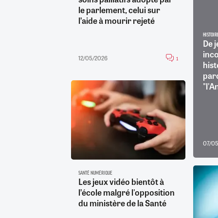
le parlement, celui sur
l’aide à mourir rejeté
HISTOIR
De 
inc
12/05/2026
1
hist
par
"l'A
07/0
SANTÉ NUMÉRIQUE
Les jeux vidéo bientôt à
l’école malgré l'opposition
du ministère de la Santé