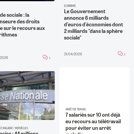
ECONOMIE
Le Gouvernement
e sociale : la
annonce 6 milliards
nseure des droits
d'euros d'économies dont
te sur le recours aux
2 milliards "dans la sphère
rithmes
sociale"
21/04/2026
1
/2026
1
ARRÊT DE TRAVAIL
7 salariés sur 10 ont déjà
eu recours au télétravail
pour éviter un arrêt
E MALADIE / MUTUELLES
cins : 44 millions