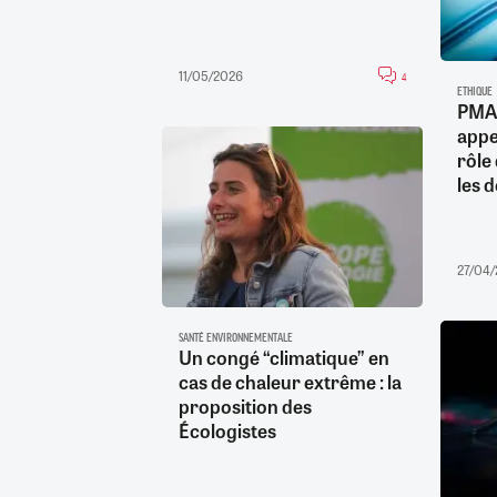
11/05/2026
4
ETHIQUE
PMA 
appe
rôle
les d
27/04
SANTÉ ENVIRONNEMENTALE
Un congé “climatique” en
cas de chaleur extrême : la
proposition des
Écologistes