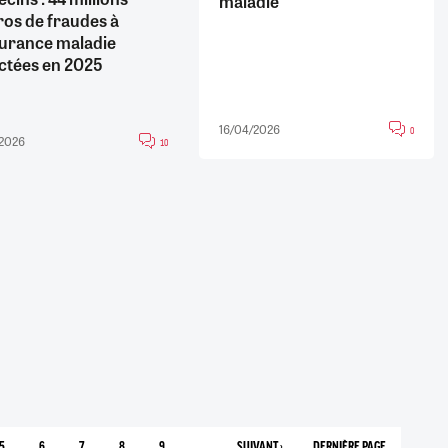
maladie
ros de fraudes à
surance maladie
ctées en 2025
16/04/2026
0
/2026
10
5
6
7
8
9
…
SUIVANT ›
DERNIÈRE PAGE