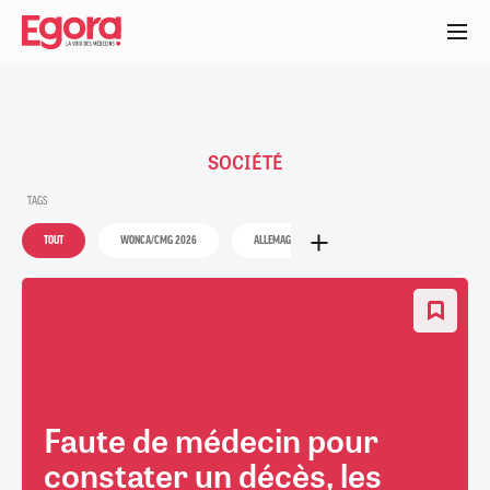
Aller
au
contenu
principal
SOCIÉTÉ
TAGS
TOUT
WONCA/CMG 2026
ALLEMAGNE
ANGIOLOGIE
ARRÊT
Faute de médecin pour
constater un décès, les