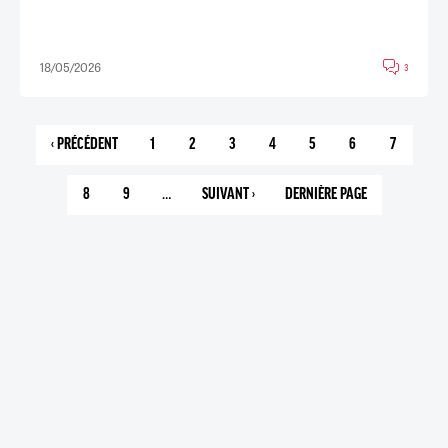
18/05/2026
3
‹ PRÉCÉDENT
1
2
3
4
5
6
7
PAGE
PAGE
PAGE
PAGE
PAGE
PAGE
PAGE
PAGE
PRÉCÉDENTE
COURANTE
8
9
…
SUIVANT ›
DERNIÈRE PAGE
PAGE
PAGE
PAGE
142
SUIVANTE