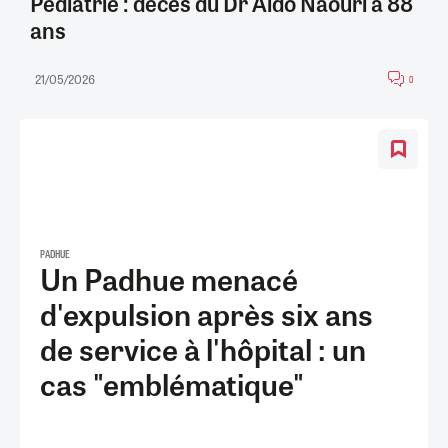
Pédiatrie : décès du Dr Aldo Naouri à 88
ans
21/05/2026
0
PADHUE
Un Padhue menacé
d'expulsion après six ans
de service à l'hôpital : un
cas "emblématique"