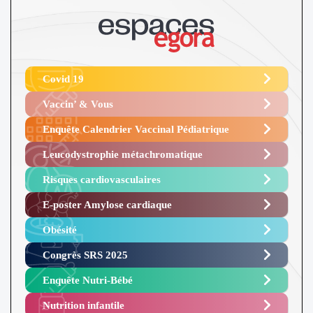
Covid 19
Vaccin’ & Vous
Enquête Calendrier Vaccinal Pédiatrique
Leucodystrophie métachromatique
Risques cardiovasculaires
E-poster Amylose cardiaque ​
Obésité ​
Congrès SRS 2025 ​
Enquête Nutri-Bébé ​
Nutrition infantile