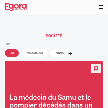
Aller
au
contenu
principal
SOCIÉTÉ
TAGS
TOUT
WONCA/CMG 2026
ALLEMAGNE
ANGIOLOGIE
ARRÊT
La médecin du Samu et le
pompier décédés dans un