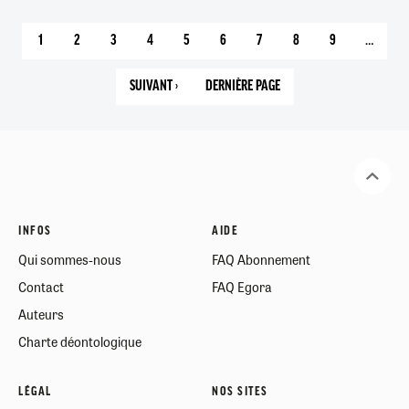
1
2
3
4
5
6
7
8
9
…
PAGE
PAGE
PAGE
PAGE
PAGE
PAGE
PAGE
PAGE
PAGE
COURANTE
SUIVANT ›
DERNIÈRE PAGE
PAGE
16
SUIVANTE
INFOS
AIDE
Qui sommes-nous
FAQ Abonnement
Contact
FAQ Egora
Auteurs
Charte déontologique
LÉGAL
NOS SITES