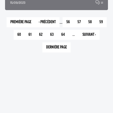
15/09/2023
13
…
PREMIÈRE PAGE
‹ PRÉCÉDENT
56
57
58
59
1
PAGE
PAGE
PAGE
PAGE
PAGE
PRÉCÉDENTE
60
61
62
63
64
…
SUIVANT ›
PAGE
PAGE
PAGE
PAGE
PAGE
PAGE
COURANTE
SUIVANTE
DERNIÈRE PAGE
303