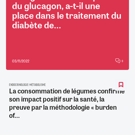
du glucagon, a-t-il une
place dans le traitement du
diabète de...
03/11/2022
0
ENDOCRINOLOGIE-MÉTABOLISME
La consommation de légumes confirme
son impact positif sur la santé, la
preuve par la méthodologie « burden
of...