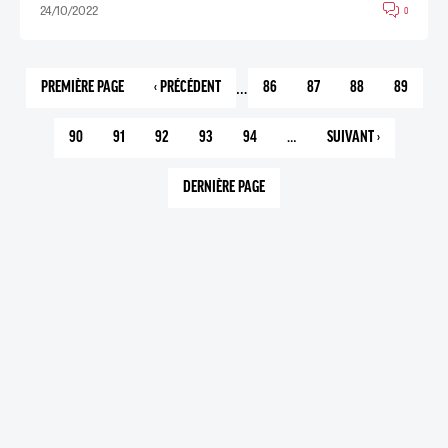
24/10/2022
0
…
PREMIÈRE PAGE
‹ PRÉCÉDENT
86
87
88
89
1
PAGE
PAGE
PAGE
PAGE
PAGE
PRÉCÉDENTE
90
91
92
93
94
…
SUIVANT ›
PAGE
PAGE
PAGE
PAGE
PAGE
PAGE
COURANTE
SUIVANTE
DERNIÈRE PAGE
303