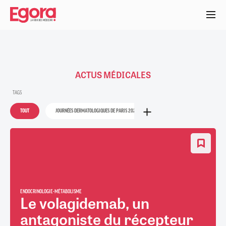
Aller
au
contenu
principal
ACTUS MÉDICALES
TAGS
TOUT
JOURNÉES DERMATOLOGIQUES DE PARIS 2025
37E CONGRÈS FRANÇAIS DE RHUM
ENDOCRINOLOGIE-MÉTABOLISME
Le volagidemab, un
antagoniste du récepteur