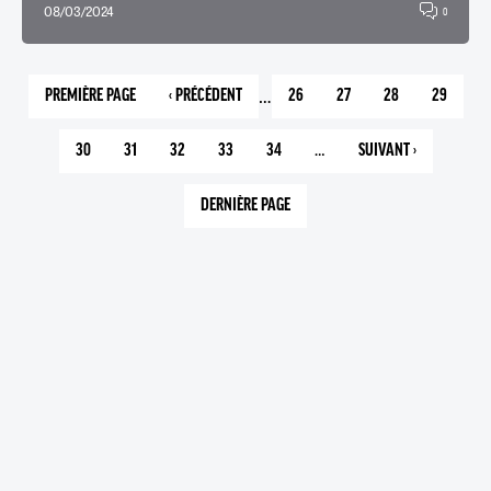
08/03/2024
0
…
PREMIÈRE PAGE
‹ PRÉCÉDENT
26
27
28
29
1
PAGE
PAGE
PAGE
PAGE
PAGE
PRÉCÉDENTE
30
31
32
33
34
…
SUIVANT ›
PAGE
PAGE
PAGE
PAGE
PAGE
PAGE
COURANTE
SUIVANTE
DERNIÈRE PAGE
113