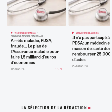
VIE CONVENTIONNELLE
CONDITIONS D'EXERCICE
Il n'a pas participé à l
ASSURANCE MALADIE / MUTUELLES
Arrêts maladie, PDSA,
PDSA: un médecin e
fraude… Le plan de
maison de santé doit
l'Assurance maladie pour
rembourser 25.000 
faire 1,5 milliard d'euros
d’aides
d'économies
22/08/2023
11/07/2024
12
LA SÉLECTION DE LA RÉDACTION