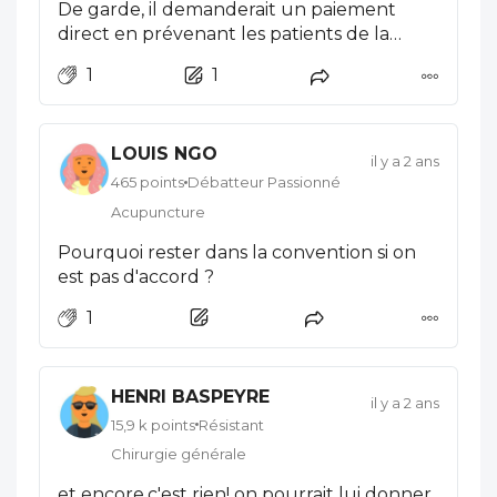
De garde, il demanderait un paiement
direct en prévenant les patients de la
quasi-absence de remboursement de la
1
1
part de la CGSS et l'ARS le laisserait peut-
être tranquille ?
LOUIS NGO
il y a 2 ans
465 points
Débatteur Passionné
Acupuncture
Pourquoi rester dans la convention si on
est pas d'accord ?
1
HENRI BASPEYRE
il y a 2 ans
15,9 k points
Résistant
Chirurgie générale
et encore,c'est rien! on pourrait lui donner