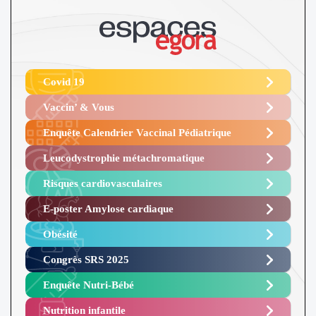
Covid 19
Vaccin’ & Vous
Enquête Calendrier Vaccinal Pédiatrique
Leucodystrophie métachromatique
Risques cardiovasculaires
E-poster Amylose cardiaque ​
Obésité ​
Congrès SRS 2025 ​
Enquête Nutri-Bébé ​
Nutrition infantile