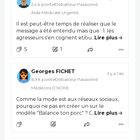
2,4 k points
Débatteur Passionné
Aide Médicale Urgente
Il est peut-être temps de réaliser que le
message a été entendu mais que : 1. les
agresseurs s'en cognent et/ou ont des
...
Lire plus
troubles psy qui les rendent
5
1
déraisonnables. 2. Le reste de la population
est partagée entre indifférence, hostilité et
compassion impuissante (que voulez-vous
Georges FICHET
qu'ils y fassent au juste ? Monter des
il y a 1 an
milices ?). 3. La France a un problème
6,9 k points
Débatteur Passionné
systémique en matière judiciaire, est
Médecins (CNOM)
politiquement incompétente ou
Comme la mode est aux réseaux sociaux,
corrompue en grande partie (d'une façon
pourquoi ne pas en créer un sur le
ou d'une autre). C'est la sécurité de tous
modèle "Balance ton porc" ? Créons un
...
Lire plus
les citoyens (hors personnalités) qui n'est
site réservé aux soignants avec accès
pas assurée. Les grèves de deux jours, ça
réservé par le biais de nos n°RPPS par
ne fera jamais rien bouger. Ça embête
exemple, "Balance ton agresseur" ! Nous
surtout les patients qui n'y peuvent rien. Si