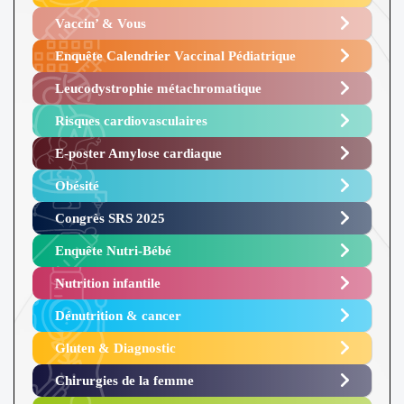
Vaccin’ & Vous
Enquête Calendrier Vaccinal Pédiatrique
Leucodystrophie métachromatique
Risques cardiovasculaires
E-poster Amylose cardiaque ​
Obésité ​
Congrès SRS 2025 ​
Enquête Nutri-Bébé ​
Nutrition infantile
Dénutrition & cancer
Gluten & Diagnostic
Chirurgies de la femme