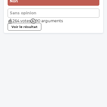
Non
Sans opinion
264 votes
90 arguments
Voir le résultat