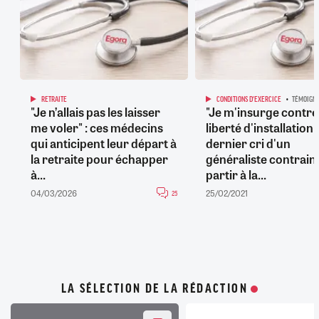
RETRAITE
CONDITIONS D'EXERCICE
TÉMOIGN
"Je n’allais pas les laisser
"Je m'insurge contre 
me voler" : ces médecins
liberté d'installation" 
qui anticipent leur départ à
dernier cri d'un
la retraite pour échapper
généraliste contrain
à...
partir à la...
04/03/2026
25/02/2021
25
LA SÉLECTION DE LA RÉDACTION