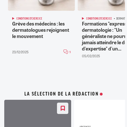
CONDITIONS D'EXERCICE
CONDITIONS D'EXERCICE
DERMATO
Grève des médecins : les
Formations "express
dermatologues rejoignent
dermatologie : "Un
le mouvement
généraliste ne pourr
jamais atteindre le d
d'expertise" d'un...
23/12/2025
5
05/02/2025
LA SÉLECTION DE LA RÉDACTION