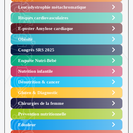
Leucodystrophie métachromatique
Risques cardiovasculaires
E-poster Amylose cardiaque ​
Obésité ​
Congrès SRS 2025 ​
Enquête Nutri-Bébé ​
Nutrition infantile
Dénutrition & cancer
Gluten & Diagnostic
Chirurgies de la femme
Prévention nutritionnelle
Edouleur​