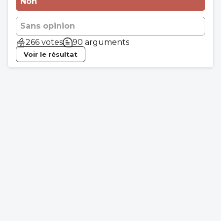
Non
Sans opinion
266 votes
90 arguments
Voir le résultat