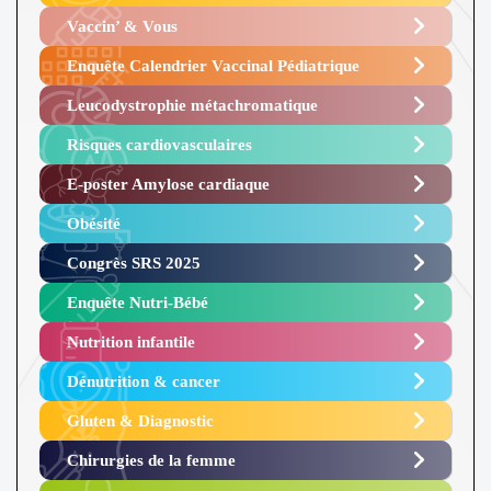
Vaccin’ & Vous
Enquête Calendrier Vaccinal Pédiatrique
Leucodystrophie métachromatique
Risques cardiovasculaires
E-poster Amylose cardiaque ​
Obésité ​
Congrès SRS 2025 ​
Enquête Nutri-Bébé ​
Nutrition infantile
Dénutrition & cancer
Gluten & Diagnostic
Chirurgies de la femme