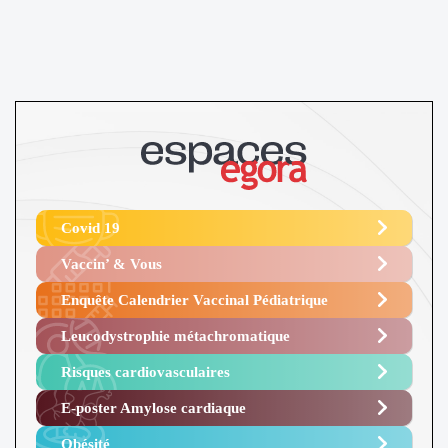
Covid 19
Vaccin’ & Vous
Enquête Calendrier Vaccinal Pédiatrique
Leucodystrophie métachromatique
Risques cardiovasculaires
E-poster Amylose cardiaque ​
Obésité ​