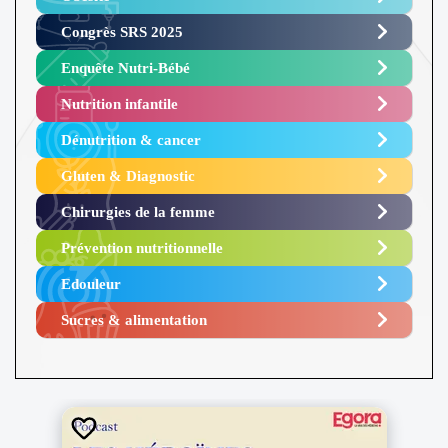
Congrès SRS 2025 ​
Enquête Nutri-Bébé ​
Nutrition infantile
Dénutrition & cancer
Gluten & Diagnostic
Chirurgies de la femme
Prévention nutritionnelle
Edouleur​
Sucres & alimentation​