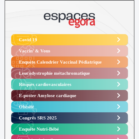
Covid 19
Vaccin’ & Vous
Enquête Calendrier Vaccinal Pédiatrique
Leucodystrophie métachromatique
Risques cardiovasculaires
E-poster Amylose cardiaque ​
Obésité ​
Congrès SRS 2025 ​
Enquête Nutri-Bébé ​