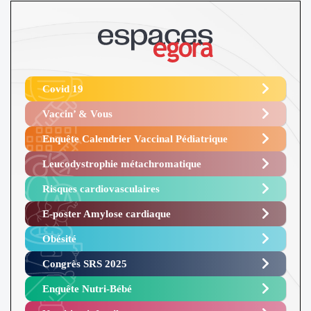
Covid 19
Vaccin’ & Vous
Enquête Calendrier Vaccinal Pédiatrique
Leucodystrophie métachromatique
Risques cardiovasculaires
E-poster Amylose cardiaque ​
Obésité ​
Congrès SRS 2025 ​
Enquête Nutri-Bébé ​