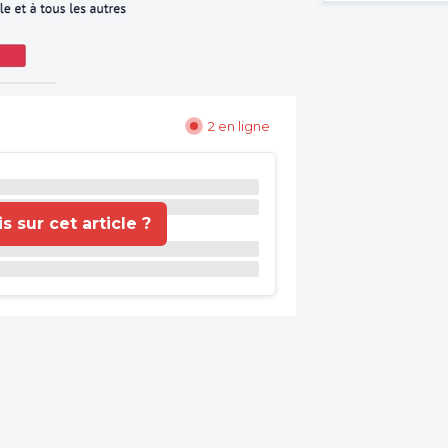
2 en ligne
 sur cet article ?