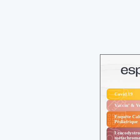
Covid 19
Vaccin’ & 
Enquête Cal
Pédiatrique
Leucodystro
métachroma