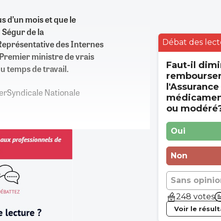
us d’un mois et que le
 Ségur de la
Débat des lect
Représentative des Internes
remier ministre de vrais
Faut-il dimi
u temps de travail.
rembourse
l'Assurance
nterSyndicale Nationale
médicament
ou modéré
Oui
Non
Sans opinio
248 votes
Voir le résul