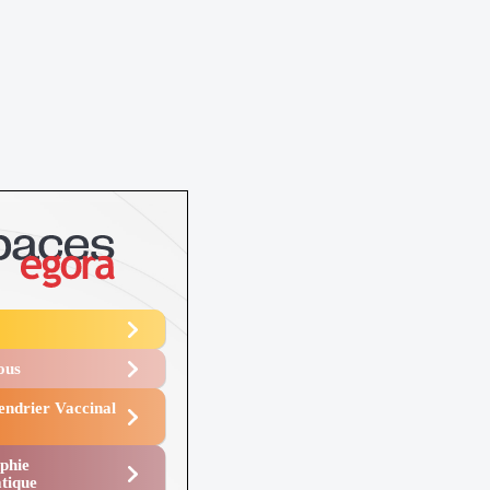
Vous
endrier Vaccinal
phie
tique