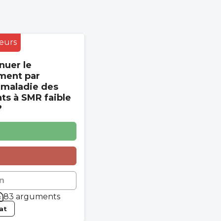
eurs
nuer le
ment par
 maladie des
s à SMR faible
?
n
83 arguments
tat