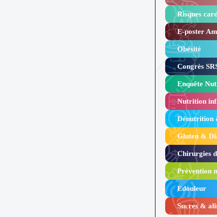
Risques card
E-poster Amy
Obésité ​
Congrès SRS
Enquête Nutr
Nutrition inf
Dénutrition
Gluten & Di
Chirurgies 
Prévention n
Edouleur​
Sucres & ali