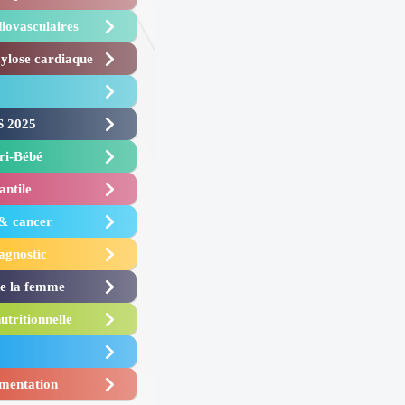
iovasculaires
lose cardiaque ​
 2025 ​
i-Bébé ​
antile
 & cancer
agnostic
de la femme
utritionnelle
mentation​