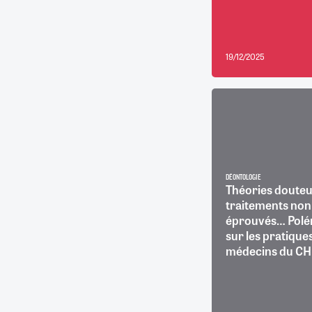
19/12/2025
DÉONTOLOGIE
Théories douteu
traitements non
éprouvés… Pol
sur les pratique
médecins du CHU