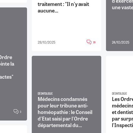
d'exercer
traitement : "Il n'y avait
une vaste
aucune...
28/10/2025
24/10/2025
39
'Ordre
inte la
 actes"
DÉONTOLOGIE
DÉONTOLOGIE
Médecins condamnés
Les Ordr
pour leur tribune anti-
médecins
homéopathie : le Conseil
et dentis
3
d'Etat saisi par l'Ordre
par surpr
départemental du...
l'Inspect