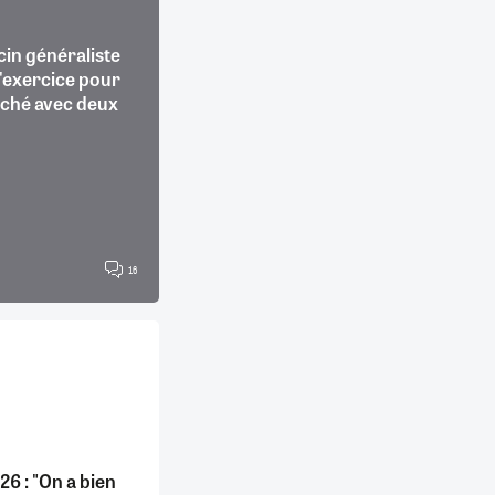
in généraliste
d'exercice pour
uché avec deux
s
16
6 : "On a bien