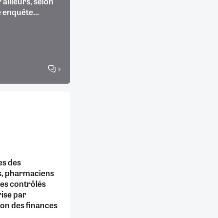
 ailleurs, selon
 enquête...
9
es des
, pharmaciens
tes contrôlés
ise par
ion des finances