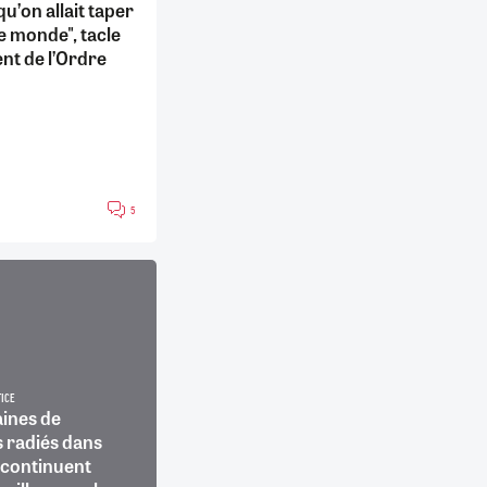
u’on allait taper
le monde", tacle
ent de l’Ordre
5
TICE
aines de
 radiés dans
 continuent