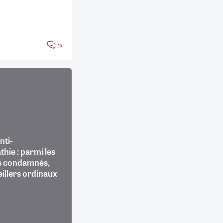
15
nti-
hie : parmi les
s condamnés,
illers ordinaux