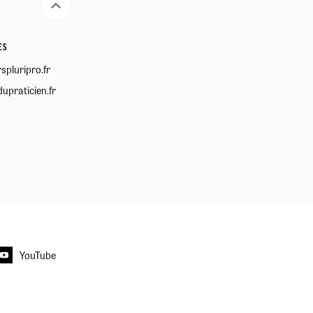
ES
spluripro.fr
upraticien.fr
YouTube