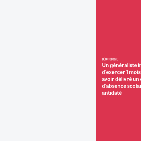
RETRAITE
RÉMUNÉRATION
04/08/2026
0
SANTÉ NUMÉRIQUE
SOCIÉTÉ
VIE CONVENTIONNELLE
TOUT VOIR
DÉONTOLOGIE
Un généraliste i
d'exercer 1 moi
avoir délivré un 
d'absence scola
antidaté