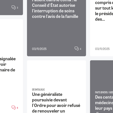
compris q
Conseil d'État autorise
sur tout 
3
l'interruption de soins
le présid
contre l'avis de la famille
des...
03/11/2025
03/11/2025
4
signalée
voir
naire de
DÉONTOLOGIE
Une généraliste
FAITS DIVERS / JUS
Des cent
poursuivie devant
médecins
l'Ordre pour avoir refusé
leur pays
6
de renouveler un