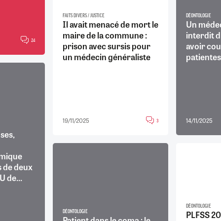
FAITS DIVERS / JUSTICE
DÉONTOLOGIE
Il avait menacé de mort le
Un médec
maire de la commune :
interdit 
24
prison avec sursis pour
avoir co
un médecin généraliste
patiente
19/11/2025
14/11/2025
3
ses,
émique
s de deux
 de...
DÉONTOLOGIE
DÉONTOLOGIE
PLFSS 202
Patient dans le coma : le