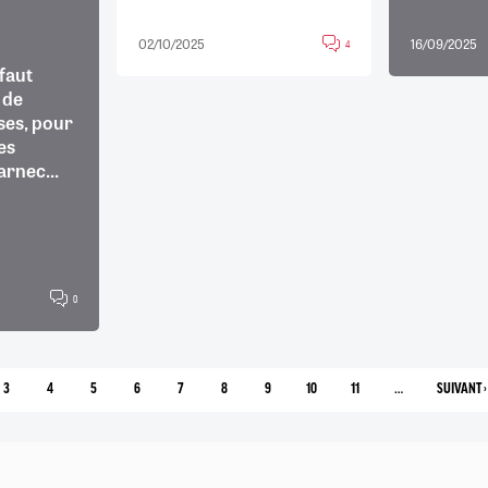
02/10/2025
16/09/2025
4
 faut
 de
ses, pour
es
arnec...
0
3
4
5
6
7
8
9
10
11
…
SUIVANT ›
PAGE
PAGE
PAGE
PAGE
PAGE
PAGE
PAGE
PAGE
PAGE
PAGE
COURANTE
SUIV