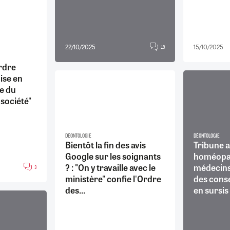
22/10/2025
15/10/2025
19
rdre
mise en
ce du
société"
DÉONTOLOGIE
DÉONTOLOGIE
Bientôt la fin des avis
Tribune a
Google sur les soignants
homéopat
? : "On y travaille avec le
médecin
3
ministère" confie l'Ordre
des conse
des...
en sursis