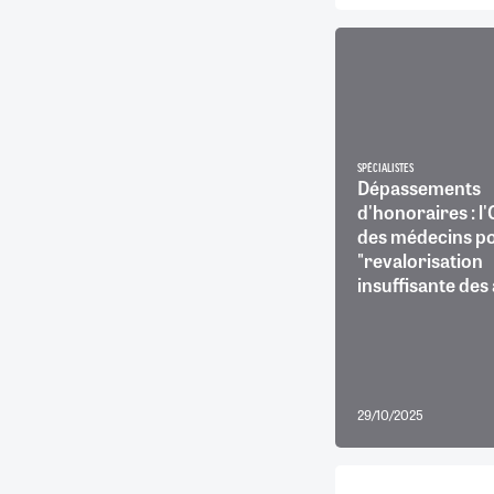
SPÉCIALISTES
Dépassements
d'honoraires : l
des médecins po
"revalorisation
insuffisante des
29/10/2025