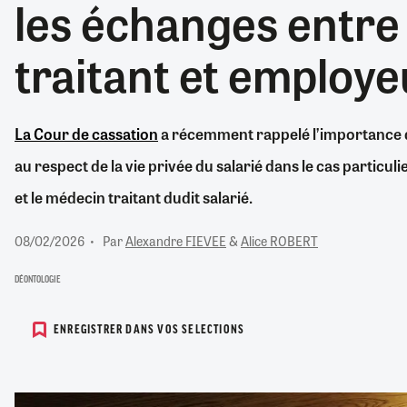
les échanges entr
RETRAITE
RÉMUNÉRATION
04/08/2026
0
traitant et employe
SANTÉ NUMÉRIQUE
SOCIÉTÉ
VIE CONVENTIONNELLE
La Cour de cassation
a récemment rappelé l’importance d
TOUT VOIR
au respect de la vie privée du salarié dans le cas particul
et le médecin traitant dudit salarié.
08/02/2026
Par
Alexandre FIEVEE
&
Alice ROBERT
DÉONTOLOGIE
ENREGISTRER DANS VOS SELECTIONS