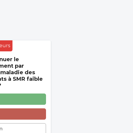
eurs
nuer le
ment par
 maladie des
s à SMR faible
?
n