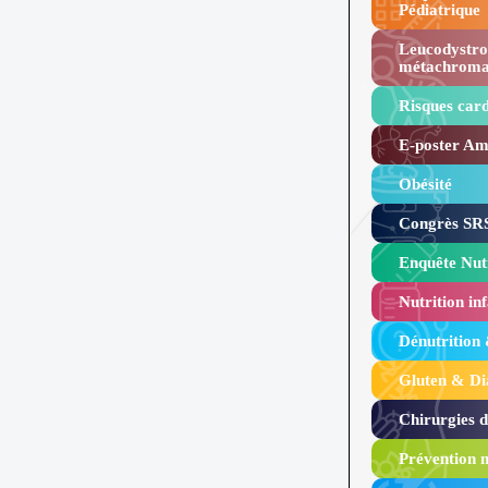
Pédiatrique
Leucodystro
métachroma
Risques card
E-poster Amy
Obésité ​
Congrès SRS
Enquête Nutr
Nutrition inf
Dénutrition
Gluten & Di
Chirurgies 
Prévention n