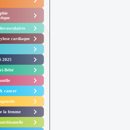
phie
tique
iovasculaires
lose cardiaque ​
 2025 ​
i-Bébé ​
antile
 & cancer
agnostic
de la femme
utritionnelle