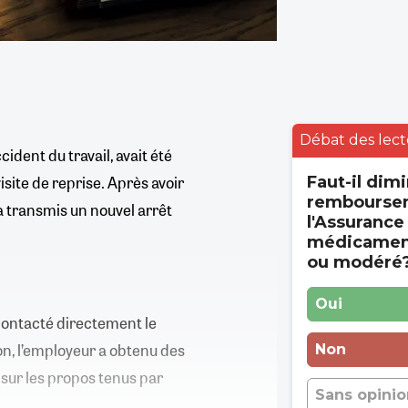
Débat des lect
cident du travail, avait été
isite de reprise. Après avoir
Faut-il dimi
rembourse
 a transmis un nouvel arrêt
l'Assurance
médicament
ou modéré
Oui
contacté directement le
on, l’employeur a obtenu des
Non
t sur les propos tenus par
Sans opinio