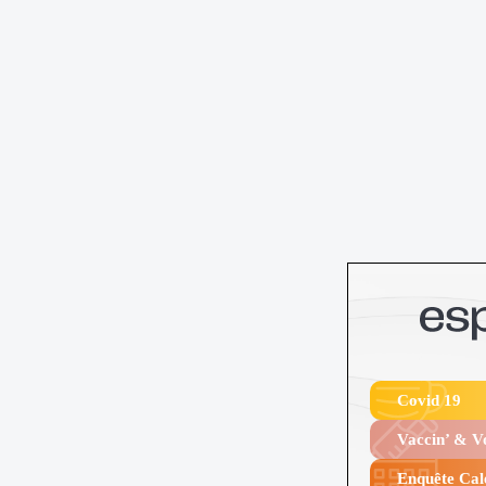
Covid 19
Vaccin’ & 
Enquête Cal